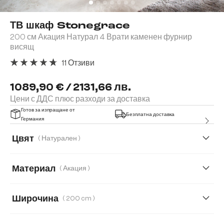
ТВ шкаф Stonegrace
200 см Акация Натурал 4 Врати каменен фурнир
висящ
11 Отзиви
Средна оценка за 4.82 от 5 звезди
1089,90 € / 2131,66 лв.
Цени с ДДС плюс разходи за доставка
Готов за изпращане от
Безплатна доставка
Германия
Цвят
( Натурален )
Материал
( Акация )
Акация
Дъб
Широчина
( 200 cm )
200 cm
145 cm
175 cm
240 cm