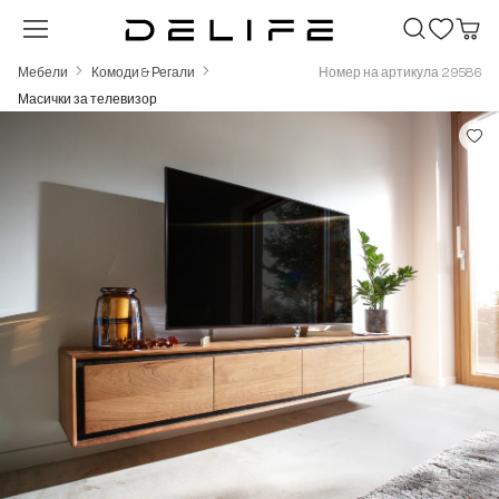
Преминете към основното съдържание
Мебели
Комоди & Регали
Номер на артикула 29586
Масички за телевизор
Пропуснете галерия с изображения