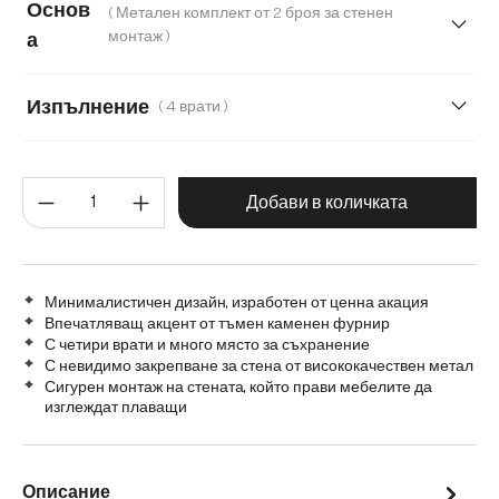
Основ
( Метален комплект от 2 броя за стенен
монтаж )
а
V-образен сив мат
Метален комплект от 2 броя за стене
Изпълнение
( 4 врати )
4 врати
1 отделение, 3 чекмеджета
Количество на продукта: Въве
2 врати, 1 отделение, 1 чекмедже
Добави в количката
2 врати, 2 чекмеджета
2 врати, 2 чекмеджета, 1 отделение
Минималистичен дизайн, изработен от ценна акация
Впечатляващ акцент от тъмен каменен фурнир
С четири врати и много място за съхранение
2 врати, 2 чекмеджета, 1 отделение в средата
С невидимо закрепване за стена от висококачествен метал
Сигурен монтаж на стената, който прави мебелите да
2 отделения, 4 чекмеджета
3 врати
изглеждат плаващи
Описание