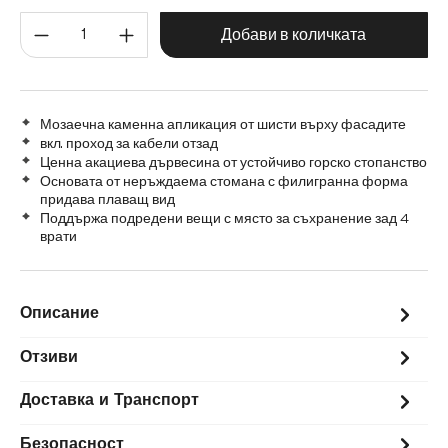
Количество на продукта: Въве
Добави в количката
Мозаечна каменна апликация от шисти върху фасадите
вкл. проход за кабели отзад
Ценна акациева дървесина от устойчиво горско стопанство
Основата от неръждаема стомана с филигранна форма
придава плаващ вид
Поддържа подредени вещи с място за съхранение зад 4
врати
Описание
Отзиви
Доставка и Транспорт
Безопасност