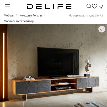
Преминете към основното съдържание
Мебели
Комоди & Регали
Номер на артикула 33472
Масички за телевизор
Пропуснете галерия с изображения