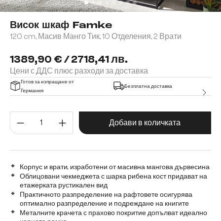
Висок шкаф Famke
120 cm, Масив Манго Тик, 10 Отделения, 2 Врати
1389,90 € / 2718,41 лв.
Цени с ДДС плюс разходи за доставка
Готов за изпращане от
Безплатна доставка
Германия
Количество на продукта: Въве
Добави в количката
Корпус и врати, изработени от масивна мангова дървесина
Облицовани чекмеджета с шарка рибена кост придават на
етажерката рустикален вид
Практичното разпределение на рафтовете осигурява
оптимално разпределение и подреждане на книгите
Металните крачета с прахово покритие допълват идеално