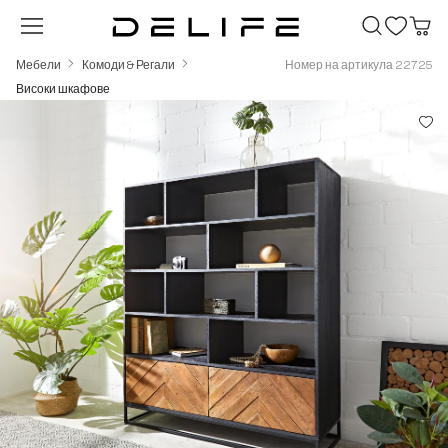
Преминете към основното съдържание
Мебели
Комоди & Регали
Номер на артикула 22725
Високи шкафове
Пропуснете галерия с изображения