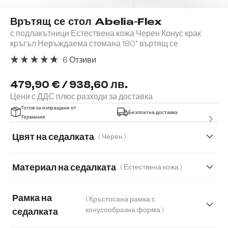
Врътящ се стол Abelia-Flex
с подлакътници Естествена кожа Черен Конус крак
кръгъл Неръждаема стомана 180° въртящ се
6 Отзиви
Средна оценка за 4.67 от 5 звезди
479,90 € / 938,60 лв.
Цени с ДДС плюс разходи за доставка
Готов за изпращане от
Безплатна доставка
Германия
Цвят на седалката
( Черен )
Материал на седалката
( Естествена кожа )
Естествена кожа
Микрофибър/Букле
Рамка на
( Кръстосана рамка с
Букле
Корд
Мека плюшена материя
конусообразна форма )
седалката