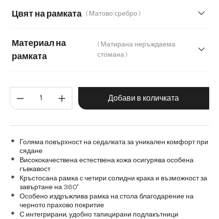
Мека тъкана материя
Меко букле
Цвят на рамката
( Матово сребро )
Мек текстилен плат с текстура
Микрофибър
Материал на
( Матирана неръждаема
Плюш
стомана )
рамката
Матирана неръждаема стомана
Количество на продукта: Въве
Графитена неръждаема стомана
Дъб
Добави в количката
Дърво
Метал
Голяма повърхност на седалката за уникален комфорт при
сядане
Висококачествена естествена кожа осигурява особена
гъвкавост
Кръстосана рамка с четири солидни крака и възможност за
завъртане на 360°
Особено издръжлива рамка на стола благодарение на
черното прахово покритие
С интегрирани, удобно тапицирани подлакътници