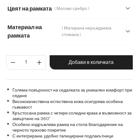
Мека плюшена материя
Цвят на рамката
( Матово сребро )
Мек текстилен плат с текстура
Материал на
( Матирана неръждаема
Микрофибър/Букле
Плюш
стомана )
рамката
Матирана неръждаема стомана
Количество на продукта: Въве
Графитена неръждаема стомана
Дъб
Добави в количката
Дърво
Метал
Голяма повърхност на седалката за уникален комфорт при
сядане
Висококачествена естествена кожа осигурява особена
гъвкавост
Кръстосана рамка с четири солидни крака и възможност за
завъртане на 360°
Особено издръжлива рамка на стола благодарение на
черното прахово покритие
С интегрирани, удобно тапицирани подлакътници