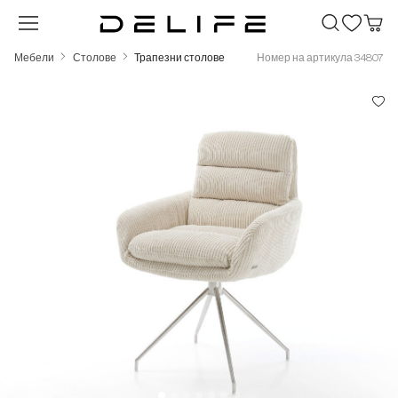
Преминете към основното съдържание
Мебели
Столове
Трапезни столове
Номер на артикула 34807
Пропуснете галерия с изображения