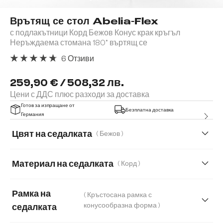
Врътящ се стол Abelia-Flex
с подлакътници Корд Бежов Конус крак кръгъл
Неръждаема стомана 180° въртящ се
6 Отзиви
Средна оценка за 4.67 от 5 звезди
259,90 € / 508,32 лв.
Цени с ДДС плюс разходи за доставка
Готов за изпращане от
Безплатна доставка
Германия
Цвят на седалката
( Бежов )
Материал на седалката
( Корд )
Корд
Мека тъкана материя
Меко букле
Рамка на
( Кръстосана рамка с
Микрофибър
Букле
Естествена кожа
конусообразна форма )
седалката