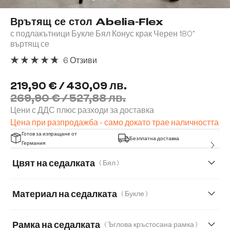
Врътящ се стол Abelia-Flex
с подлакътници Букле Бял Конус крак Черен 180°
въртящ се
6 Отзиви
Средна оценка за 4.67 от 5 звезди
219,90 € / 430,09 лв.
269,90 € / 527,88 лв.
Цени с ДДС плюс разходи за доставка
Цена при разпродажба - само докато трае наличността
Готов за изпращане от
Безплатна доставка
Германия
Цвят на седалката
( Бял )
Материал на седалката
( Букле )
Букле
Естествена кожа
Корд
Рамка на седалката
( Ъглова кръстосана рамка )