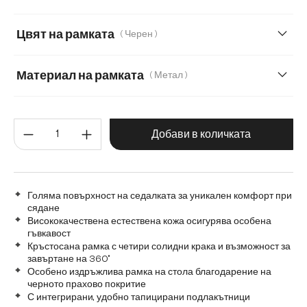
Мека плюшена материя
Мека тъкана материя
Цвят на рамката
( Черен )
Меко букле
Мек текстилен плат с текстура
Микрофибър
Микрофибър/Букле
Плюш
Материал на рамката
( Метал )
Метал
Графитена неръждаема стомана
Количество на продукта: Въве
Дъб
Дърво
Добави в количката
Матирана неръждаема стомана
Голяма повърхност на седалката за уникален комфорт при
сядане
Висококачествена естествена кожа осигурява особена
гъвкавост
Кръстосана рамка с четири солидни крака и възможност за
завъртане на 360°
Особено издръжлива рамка на стола благодарение на
черното прахово покритие
С интегрирани, удобно тапицирани подлакътници