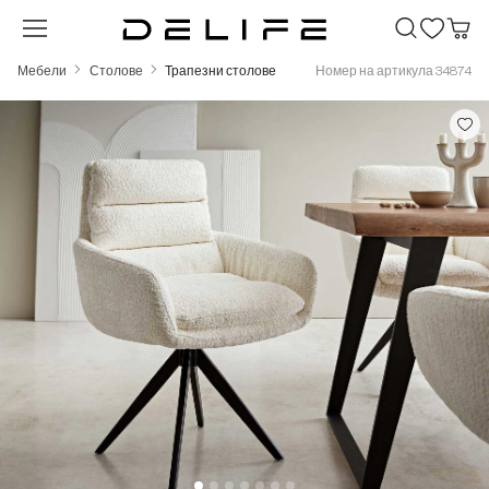
Преминете към основното съдържание
Мебели
Столове
Трапезни столове
Номер на артикула 34874
Пропуснете галерия с изображения