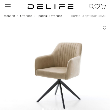
Преминете към основното съдържание
Мебели
Столове
Трапезни столове
Номер на артикула 34546
Пропуснете галерия с изображения