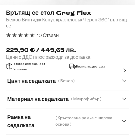
Врътящ се стол Greg-Flex
Бежов Винтидж Конус крак плосък Черен 360° въртящ
се
10 Отзиви
Средна оценка за 5 от 5 звезди
229,90 € / 449,65 лв.
Цени с ДДС плюс разходи за доставка
Готов за изпращане от
Безплатна доставка
Германия
Цвят на седалката
( Бежов )
Материал на седалката
( Микрофибър )
Корд
Микрофибър
Естествена кожа
Рамка на
( Кръстосана рамка с широка
Мека плюшена материя
Мека тъкана материя
основа )
седалката