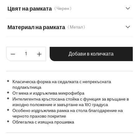
Меко букле
Мек текстилен плат с текстура
Цвят на рамката
( Черен )
Микрофибър/букле, микрофибър
Плюш
Материал на рамката
( Метал )
Метал
Графитена неръждаема стомана
Количество на продукта: Въве
Дърво
Матирана неръждаема стомана
Добави в количката
Класическа форма на седалката с непрекъсната
подлакътница
От мека и издръжлива микрофибра
Интелигентна кръстосана стойка с функция за връщане в
изходно положение и завъртане на 180 градуса
Особено издръжлива рамка на стола благодарение на
черното прахово покритие
Облегалка с изящна прошивка