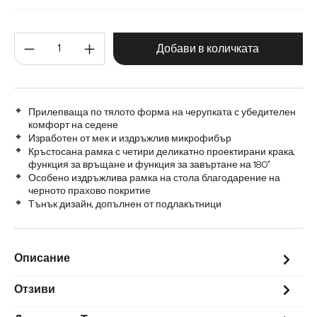
Метал
Матирана неръждаема стомана
Количество на продукта: Въве
Добави в количката
Прилепваща по тялото форма на черупката с убедителен
комфорт на седене
Изработен от мек и издръжлив микрофибър
Кръстосана рамка с четири деликатно проектирани крака,
функция за връщане и функция за завъртане на 180°
Особено издръжлива рамка на стола благодарение на
черното прахово покритие
Тънък дизайн, допълнен от подлакътници
Описание
Отзиви