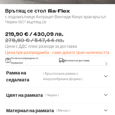
Врътящ се стол Ilia-Flex
с подлакътници Антрацит Винтидж Конус крак кръгъл
Черен 180° въртящ се
219,90 € / 430,09 лв.
279,90 € / 547,44 лв.
Цени с ДДС плюс разходи за доставка
Цена при разпродажба - само докато трае наличността
Готов за изпращане от
Безплатна доставка
Германия
Рамка на
( Кръстосана рамка с
конусообразна форма )
седалката
Цвят на рамката
( Черен )
Материал на рамката
( Метал )