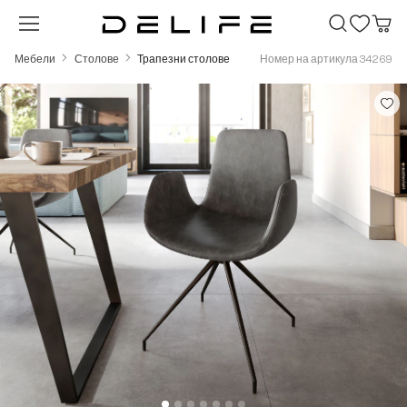
Преминете към основното съдържание
Мебели
Столове
Трапезни столове
Номер на артикула 34269
Пропуснете галерия с изображения