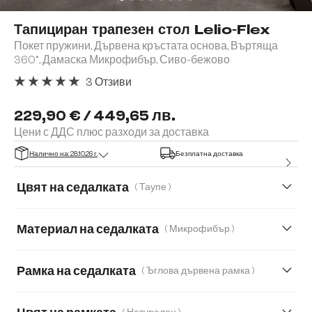
Тапициран трапезен стол Lelio-Flex
Покет пружини, Дървена кръстата основа, Въртяща
360°, Дамаска Микрофибър, Сиво-бежово
3 Отзиви
Средна оценка за 5 от 5 звезди
229,90 € / 449,65 лв.
Цени с ДДС плюс разходи за доставка
Налично на: 28.10.26 г.
Безплатна доставка
Цвят на седалката
( Таупе )
Материал на седалката
( Микрофибър )
Микрофибър
Естествена кожа
Рамка на седалката
( Ъглова дървена рамка )
Мека тъкана материя
Меко букле