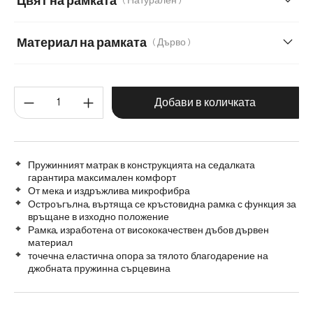
Цвят на рамката
( Натурален )
Мек текстилен плат с текстура
Материал на рамката
( Дърво )
Дърво
Графитена неръждаема стомана
Количество на продукта: Въве
Дъб
Матирана неръждаема стомана
Добави в количката
Метал
Пружинният матрак в конструкцията на седалката
гарантира максимален комфорт
От мека и издръжлива микрофибра
Остроъгълна, въртяща се кръстовидна рамка с функция за
връщане в изходно положение
Рамка, изработена от висококачествен дъбов дървен
материал
точечна еластична опора за тялото благодарение на
джобната пружинна сърцевина