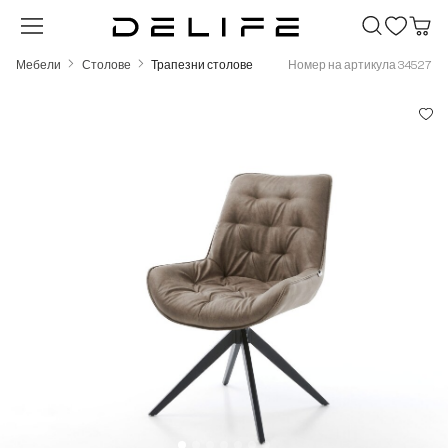
Преминете към основното съдържание
Мебели
Столове
Трапезни столове
Номер на артикула 34527
Пропуснете галерия с изображения