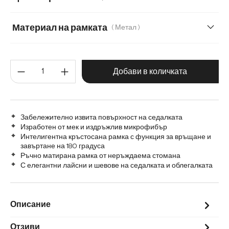
Материал на рамката
( Метал )
Метал
Графитена неръждаема стомана
Количество на продукта: Въве
Дъб
Дърво
Добави в количката
Матирана неръждаема стомана
Забележително извита повърхност на седалката
Изработен от мек и издръжлив микрофибър
Интелигентна кръстосана рамка с функция за връщане и
завъртане на 180 градуса
Ръчно матирана рамка от неръждаема стомана
С елегантни лайсни и шевове на седалката и облегалката
Описание
Отзиви