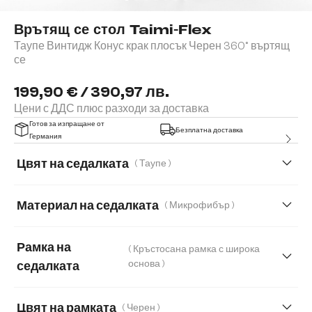
Врътящ се стол Taimi-Flex
Таупе Винтидж Конус крак плосък Черен 360° въртящ
се
199,90 € / 390,97 лв.
Цени с ДДС плюс разходи за доставка
Готов за изпращане от
Безплатна доставка
Германия
Цвят на седалката
( Таупе )
Материал на седалката
( Микрофибър )
Микрофибър
Естествена кожа
Рамка на
( Кръстосана рамка с широка
Мека тъкана материя
Меко букле
основа )
седалката
Мек текстилен плат с текстура
Цвят на рамката
( Черен )