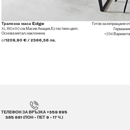
Готов за изпращане от
Трапезна маса Edge
XL 180x90 см, Масив Акация, Естествен цвят,
Германия
Основа метал, наклонена
+234 Варианта
от
1209,90 € / 2366,36 лв.
ТЕЛЕФОН ЗА ВРЪЗКА +359 895
385 661 (ПОН - ПЕТ 9 - 17 Ч.)