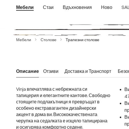
еминете към основното съдържание
Преминете към търсенето
Преминете към основната навигация
Мебели
Стаи
Вдъхновения
Ново
SA
Пропуснете галерия с изображения
Мебели
Столове
Трапезни столове
Описание
Отзиви
Доставка и Транспорт
Безо
Vinja впечатлява с небрежната си
Ви
тапицерия и елегантните кантове. Свободно
4
стоящите подлакътници я превръщат в
Ви
особено екстравагантен дизайнерски
пр
акцент в дома ви. Висококачествената
В
черупка на седалката е изцяло тапицирана
пр
и осигурява комфортно седене.