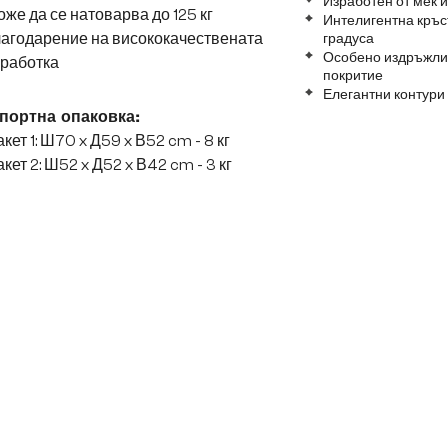
Изработен от мек
же да се натоварва до 125 кг
Интелигентна кръс
лагодарение на висококачествената
градуса
Особено издръжлив
зработка
покритие
Елегантни контури
портна опаковка:
кет 1: Ш70 x Д59 x В52 cm - 8 кг
кет 2: Ш52 x Д52 x В42 cm - 3 кг