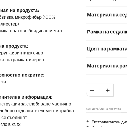
иал на продукта:
Материал на се
бвивка: микрофибър (100%
олиестер)
Микрофибър
мка: прахово боядисан метал
Рамка на седал
на продукта:
Цвят на рамкат
рупка: винтидж сиво
ят на рамката: черен
Материал на ра
хностно покритие:
Метал
Графит
ека
Коли
Матирана неръж
лнителна информация:
струкции за сглобяване: частично
Към детайли на продукта
лобено, отделните елементи трябва
 се съединят
Екстравагантен ди
гло в кг: 12