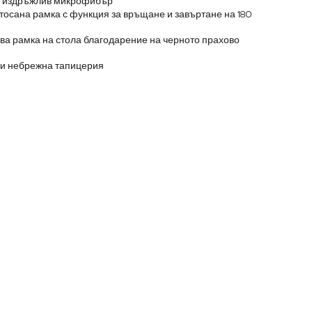
 и издръжлив микрофибър
тосана рамка с функция за връщане и завъртане на 180
а рамка на стола благодарение на черното прахово
 и небрежна тапицерия