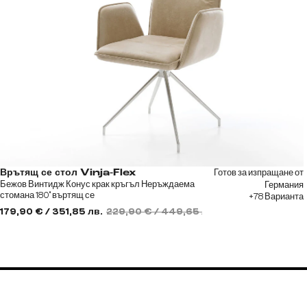
Готов за изпращане от
Врътящ се стол Vinja-Flex
Бежов Винтидж Конус крак кръгъл Неръждаема
Германия
стомана 180° въртящ се
+78 Варианта
179,90 € / 351,85 лв.
229,90 € / 449,65 лв.