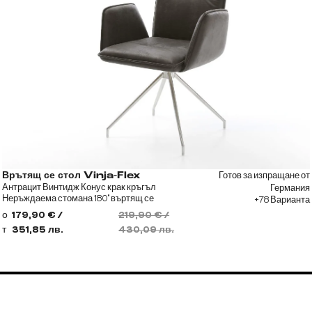
Готов за изпращане от
Врътящ се стол Vinja-Flex
Антрацит Винтидж Конус крак кръгъл
Германия
Неръждаема стомана 180° въртящ се
+78 Варианта
о
179,90 € /
219,90 € /
т
351,85 лв.
430,09 лв.