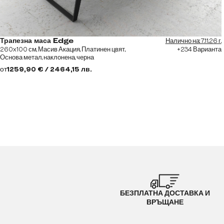
Налично на: 7.11.26 г.
Трапезна маса Edge
260x100 см, Масив Акация, Платинен цвят,
+234 Варианта
Основа метал, наклонена, черна
от
1259,90 € / 2464,15 лв.
БЕЗПЛАТНА ДОСТАВКА И
ВРЪЩАНЕ