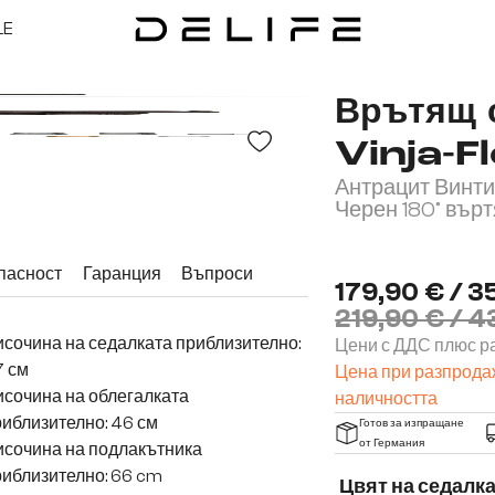
LE
Врътящ 
Vinja-F
Антрацит Винти
Черен 180° вър
пасност
Гаранция
Въпроси
179,90 € / 3
219,90 € / 4
сочина на седалката приблизително:
Цени с ДДС плюс ра
7 см
Цена при разпродаж
сочина на облегалката
наличността
иблизително: 46 см
Готов за изпращане
от Германия
исочина на подлакътника
иблизително: 66 cm
Цвят на седалк