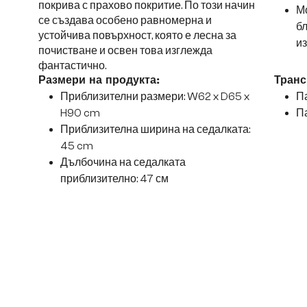
покрива с прахово покритие. По този начин
Мо
се създава особено равномерна и
б
устойчива повърхност, която е лесна за
и
почистване и освен това изглежда
фантастично.
Размери на продукта:
Транс
Приблизителни размери: W62 x D65 x
Па
H90 cm
Па
Приблизителна ширина на седалката:
45 cm
Дълбочина на седалката
приблизително: 47 см