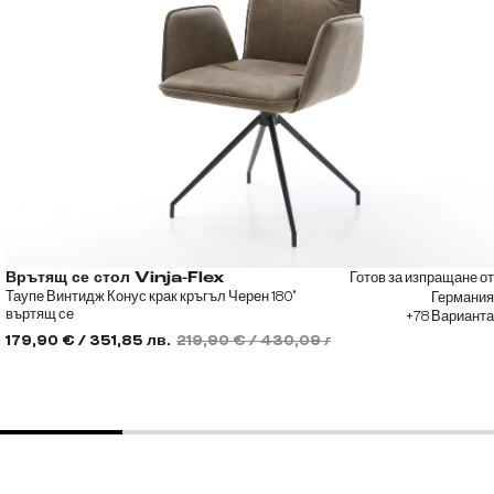
Готов за изпращане от
Врътящ се стол Vinja-Flex
Таупе Винтидж Конус крак кръгъл Черен 180°
Германия
въртящ се
+78 Варианта
179,90 € / 351,85 лв.
219,90 € / 430,09 лв.