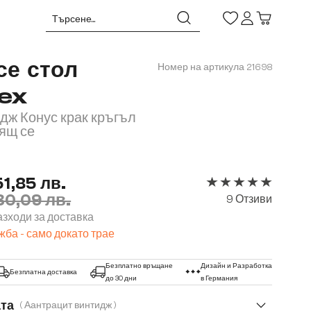
се стол
Номер на артикула
21698
lex
дж Конус крак кръгъл
тящ се
51,85 лв.
30,09 лв.
Средна оценка за 5 
9 Отзиви
зходи за доставка
ба - само докато трае
Безплатно връщане
Дизайн и Разработка
Безплатна доставка
до 30 дни
в Германия
ата
( Аантрацит винтидж )