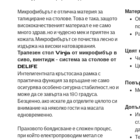
Микрофибърът е отлична материя за
Матер
тапициране на столове. Това е така, защото
О
висококачественият материал е не само
п
много здрав, но и чудесно мек и приятен за
Ра
кожата. Микрофибърът се почиства лесно и
издържа на високи натоварвания.
Цвят 
Трапезен стол Vinja от микрофибър в
Че
сиво, винтидж - система за столове от
Цв
DELIFE
Интелигентната кръстосана рамка с
практична функция за връщане не само
Повър
осигурява особено сигурна стабилност, но и
М
може да се завърта на 180 градуса.
Безценно, ако искате да отделите цялото си
Допъ
внимание на няколко гости на масата
Ин
едновременно.
сг
Праховото боядисване е сложен процес,
да
при който електропроводим метал се
Те