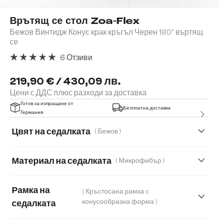
Врътящ се стол Zoa-Flex
Бежов Винтидж Конус крак кръгъл Черен 180° въртящ
се
6 Отзиви
Средна оценка за 5 от 5 звезди
219,90 € / 430,09 лв.
Цени с ДДС плюс разходи за доставка
Готов за изпращане от
Безплатна доставка
Германия
Цвят на седалката
( Бежов )
Материал на седалката
( Микрофибър )
Корд
Микрофибър
Естествена кожа
Рамка на
( Кръстосана рамка с
Естествена кожа/Шенил
конусообразна форма )
седалката