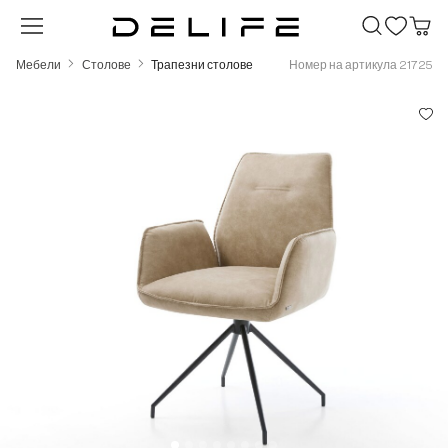
Преминете към основното съдържание
Мебели
Столове
Трапезни столове
Номер на артикула 21725
Пропуснете галерия с изображения