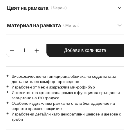
Мека плюшена материя
Мека тъкана материя
Цвят на рамката
( Черен )
Меко букле
Мек текстилен плат с текстура
Материал на рамката
( Метал )
Микрофибър/Букле
Плюш
Метал
Графитена неръждаема стомана
Количество на продукта: Въве
Дърво
Матирана неръждаема стомана
Добави в количката
Висококачествена тапицирана обвивка на седалката за
допълнителен комфорт при седене
Изработен от мек и издръжлив микрофибър
Интелигентна кръстосана рамка с функция за връщане и
завъртане на 180 градуса
Особено издръжлива рамка на стола благодарение на
черното прахово покритие
Изработени детайли като декоративни шевове и шевове с
тръби