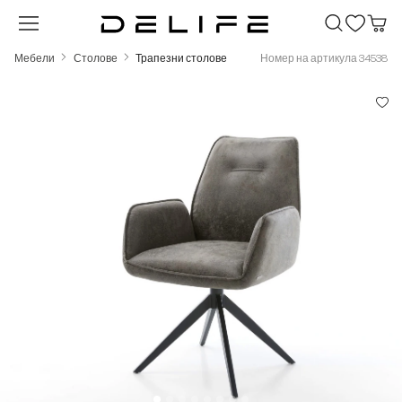
Преминете към основното съдържание
Мебели
Столове
Трапезни столове
Номер на артикула 34538
Пропуснете галерия с изображения