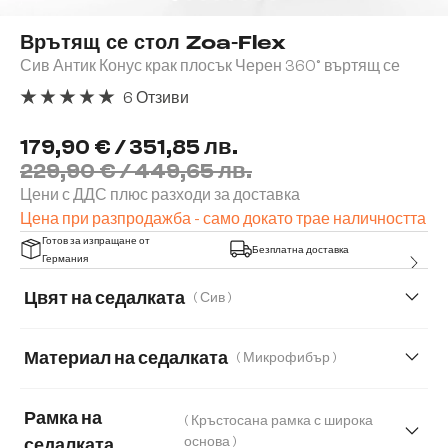
Врътящ се стол Zoa-Flex
Сив Антик Конус крак плосък Черен 360° въртящ се
6 Отзиви
Средна оценка за 5 от 5 звезди
179,90 € / 351,85 лв.
229,90 € / 449,65 лв.
Цени с ДДС плюс разходи за доставка
Цена при разпродажба - само докато трае наличността
Готов за изпращане от
Безплатна доставка
Германия
Цвят на седалката
( Сив )
Материал на седалката
( Микрофибър )
Микрофибър
Естествена кожа
Рамка на
( Кръстосана рамка с широка
Естествена кожа/Шенил
Корд
основа )
седалката