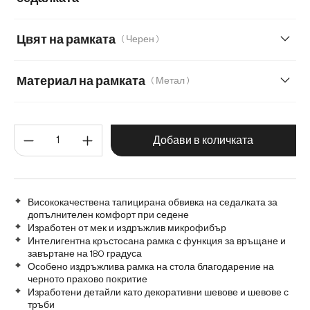
Мека плюшена материя
Мека тъкана материя
Цвят на рамката
( Черен )
Меко букле
Мек текстилен плат с текстура
Материал на рамката
( Метал )
Микрофибър/Букле
Плюш
Метал
Графитена неръждаема стомана
Количество на продукта: Въве
Дърво
Матирана неръждаема стомана
Добави в количката
Висококачествена тапицирана обвивка на седалката за
допълнителен комфорт при седене
Изработен от мек и издръжлив микрофибър
Интелигентна кръстосана рамка с функция за връщане и
завъртане на 180 градуса
Особено издръжлива рамка на стола благодарение на
черното прахово покритие
Изработени детайли като декоративни шевове и шевове с
тръби