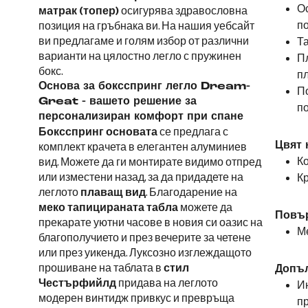
Ос
матрак (топер)
осигурява здравословна
п
позиция на гръбнака ви. На нашия уебсайт
ви предлагаме и голям избор от различни
Та
варианти на цялостно легло с пружинен
Пл
бокс.
п
Основа за боксспринг легло Dream-
П
Great - вашето решение за
п
персонализиран комфорт при спане
Боксспринг основата
се предлага с
Цвят 
комплект крачета в елегантен алуминиев
Ко
вид. Можете да ги монтирате видимо отпред
или изместени назад, за да придадете на
Кр
леглото
плаващ вид
. Благодарение на
меко тапицираната табла
можете да
Повър
прекарате уютни часове в новия си оазис на
М
благополучието и през вечерите за четене
или през уикенда. Луксозно изглеждащото
прошиване на таблата в
стил
Допъ
Честърфийлд
придава на леглото
Ин
модерен винтидж привкус и превръща
пр