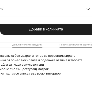
лат
Изкуствена кожа
Имитация на кожа
( 120 cm )
m
160 cm
180 cm
200 cm
чество на продукта: Въведете желаната с
Добави в количката
Допълнителните продукти
Повече артикули от серията
на рамка без матрак и топер за персонализиране
на от бонел в основата и подложка от пяна в таблата
абла за глава с луксозен вид
ниране със съществуващ матрак
ият капак се вписва във всеки интериор