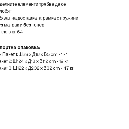
делните елементи трябва да се
лобят
хват на доставката: рамка с пружини
ез
матрак и
без
топер
гло в кг: 64
портна опаковка:
x Пакет 1: Ш28 x Д16 x В5 cm - 1 кг
кет 2: Ш124 x Д13 x В112 cm - 19 кг
кет 3: Ш122 x Д202 x В32 cm - 47 кг