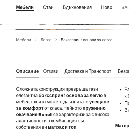
еминете към основното съдържание
Преминете към търсенето
Преминете към основната навигация
Мебели
Стаи
Вдъхновения
Ново
SA
Пропуснете галерия с изображения
Мебели
Легла
Боксспринг основи за легло
Описание
Отзиви
Доставка и Транспорт
Безо
Сложната конструкция превръща тази
Ра
елегантна
боксспринг основа за легло
в
x 
мебел, с която можете да изпитате
усещане
По
за комфорт
от класа. Нейното
пружинно
окачване Bonell
се характеризира с висока
адаптивност и в комбинация със
Матер
собствения ви
матрак и топ