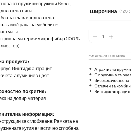
нова от пружини: пружини Bonell,
Микрофибърен п
одплатена пяна
Широчина
бла за глава: подплатена
120 cm
140 c
ъзгачи/крака на мебелите:
ластмаса
Коли
окривна материя: микрофибър (100 %
олиестер)
Към детайли на продукта
на продукта:
рпус: Винтидж антрацит
Атрактивна пружин
С пружинна сърцеви
ачета: алуминиев цвят
Висококачествена т
Отличен за комби
хностно покритие:
Винтидж антрацитн
ека на допир материя
лнителна информация:
струкции за сглобяване: Рамката на
ужинната кутия е частично сглобена,