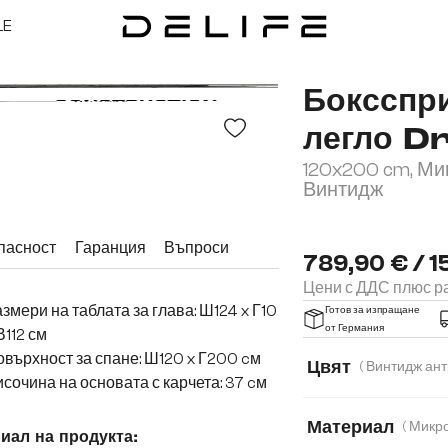
LE
Боксспри
легло 
120x200 cm, М
Винтидж
пасност
Гаранция
Въпроси
789,90 € / 1
Цени с ДДС плюс ра
змери на таблата за глава: Ш124 x Г10
Готов за изпращане
от Германия
В112 см
върхност за спане: Ш120 x Г200 cм
Цвят
Височина на основата с карчета: 37 cм
Материал
иал на продукта: