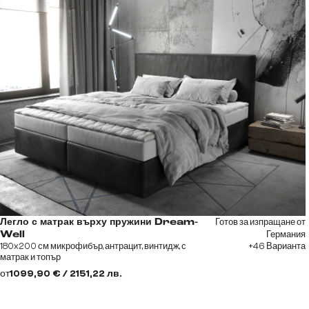
Готов за изпращане от
Легло с матрак върху пружини Dream-
Германия
Well
180x200 см микрофибър, антрацит, винтидж, с
+46 Варианта
матрак и топър
от
1099,90 € / 2151,22 лв.