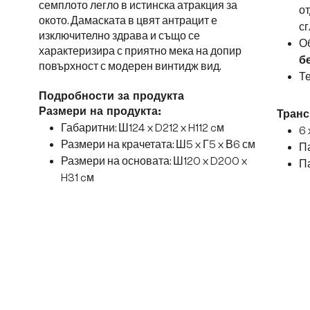
семплото легло в истинска атракция за
от
окото. Дамаската в цвят антрацит е
сг
изключително здрава и също се
Об
характеризира с приятно мека на допир
б
повърхност с модерен винтидж вид.
Те
Подробности за продукта
Размери на продукта:
Транс
Габаритни: Ш124 x D212 x H112 cм
6 
Размери на крачетата: Ш5 x Г5 x В6 см
Па
Размери на основата: Ш120 x D200 x
Па
H31 cм