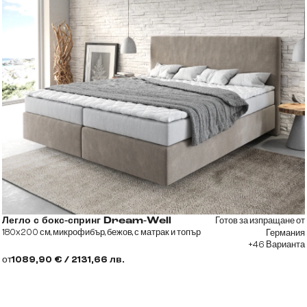
Готов за изпращане от
Легло с бокс-спринг Dream-Well
180x200 см, микрофибър, бежов, с матрак и топър
Германия
+46 Варианта
от
1089,90 € / 2131,66 лв.