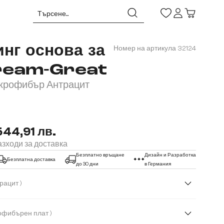
нг основа за
Номер на артикула
32124
Dream-Great
икрофибър Антрацит
544,91 лв.
зходи за доставка
Безплатно връщане
Дизайн и Разработка
Безплатна доставка
до 30 дни
в Германия
( Винтидж антрацит )
( Микрофибърен плат )