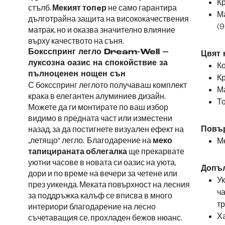
Кр
стълб.
Мекият топeр
не само гарантира
М
дълготрайна защита на висококачествения
(9
матрак, но и оказва значително влияние
върху качеството на съня.
Боксспринг легло Dream-Well –
Цвят 
луксозна оазис на спокойствие за
Ко
пълноценен нощен сън
Кр
С боксспринг леглото получаваш комплект
Ма
крака в елегантен алуминиев дизайн.
То
Можете да ги монтирате по ваш избор
видимо в предната част или изместени
назад, за да постигнете визуален ефект на
Повър
„летящо“ легло. Благодарение на
меко
М
тапицираната облегалка
ще прекарвате
уютни часове в новата си оазис на уюта,
Допъл
дори и по време на вечери за четене или
Ук
през уикенда. Меката повърхност на лесния
ча
за поддръжка калъф се вписва в много
тр
интериори благодарение на лесно
Ха
съчетаващия се, прохладен бежов нюанс.