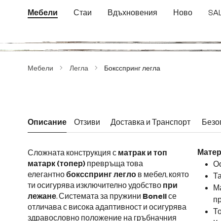
еминете към основното съдържание
Преминете към търсенето
Преминете към основната навигация
Мебели
Стаи
Вдъхновения
Ново
SA
Пропуснете галерия с изображения
Мебели
Легла
Боксспринг легла
Описание
Отзиви
Доставка и Транспорт
Безо
Сложната конструкция с
матрак и топ
Матер
матарк (топер)
превръща това
Ос
елегантно
боксспринг
легло
в мебел, която
Т
ти осигурява изключително удобство
при
Ма
лежане
. Системата за пружини
Bonell
се
п
отличава с висока адаптивност и осигурява
То
здравословно положение на гръбначния