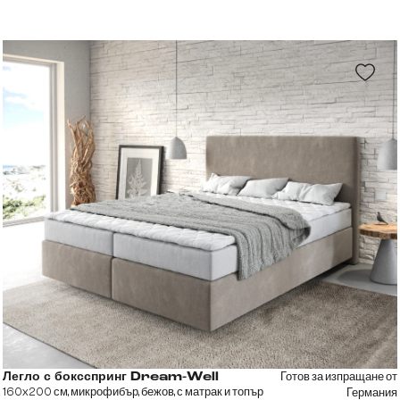
Готов за изпращане от
Легло с боксспринг Dream-Well
160x200 см, микрофибър, бежов, с матрак и топър
Германия