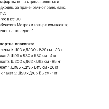
мфортна пяна, с цип, свалящ се и
дходящ за пране (ръчно пране, макс.
0°C)
гло в кг: 130
бележка: Матрак и топър в комплекта;
епен на твърдост 2
портна опаковка:
летка 1: Ш90 x Д200 x В28 см – 20 кг
кет 2: Ш93 x Д30 x В30 см - 4 кг
кет 3: Ш200 x Д62 x В92 см - 85 кг
кет 4: Ш185 x Д13 x В115 см - 26 кг
 x пакет 5: Ш28 x Д16 x В5 см - 1 кг