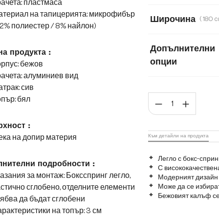
ачета: пластмаса
Кордурой
Мик
атериал на тапицерията: микрофибър
Широчина
2% полиестер / 8% найлон)
160 cm
180 c
Допълнителни
на продукта :
опции
рпус: бежов
ачета: алуминиев вид
Матрак с бонел пр
трак: сив
Коли
пър: бял
Матрак с покет п
хност :
ека на допир материя
Към детайли на продукта
Легло с бокс-сприн
нителни подробности :
С висококачествен
азания за монтаж: Боксспринг легло,
Модерният дизайн 
стично сглобено, отделните елементи
Може да се избират
Бежовият калъф се
ябва да бъдат сглобени
рактеристики на топър: 3 см