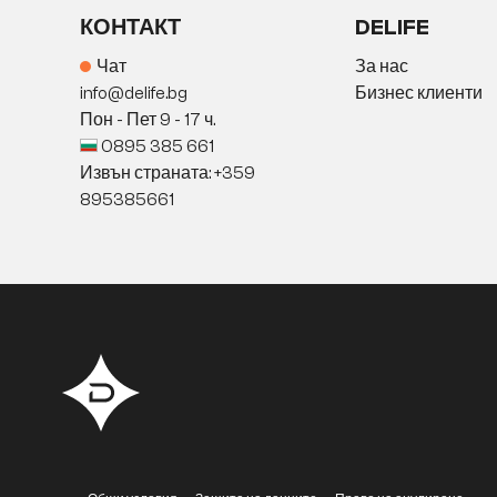
КОНТАКТ
DELIFE
Чат
За нас
info@delife.bg
Бизнес клиенти
Пон - Пет 9 - 17 ч.
0895 385 661
Извън страната: +359
895385661