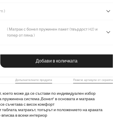
рофибърен плат
Плюшен кордурой
Букле
( 180 cm )
m
200 cm
120 cm
140 cm
( Матрак с бонел пружинен пакет (твърдост H2) и
топер от пяна )
ужинен пакет (твърдост H2) и топер от пяна
чество на продукта: Въведете желаната с
ружини H2/H3 и топер от мемори пяна
Добави в количката
Допълнителните продукти
Повече артикули от серията
г, което може да се състави по индивидуален избор
а пружинена система „Бонел“ в основата и матрака
се съчетава с висок комфорт
 таблата, матракът, топърът и положението на краката
 вписва в всеки интериор