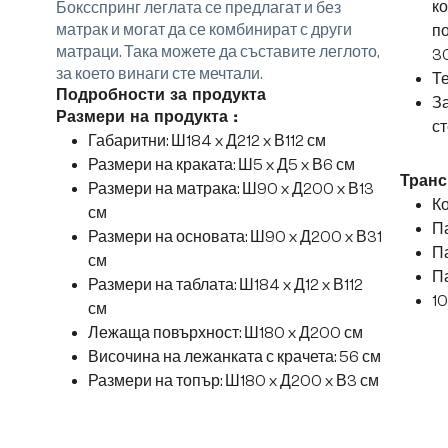
ко
Боксспринг леглата се предлагат и без
матрак и могат да се комбинират с други
по
матраци. Така можете да съставите леглото,
3
за което винаги сте мечтали.
Те
Подробности за продукта
За
Размери на продукта :
ст
Габаритни: Ш184 x Д212 x В112 см
Размери на краката: Ш5 x Д5 x В6 см
Транс
Размери на матрака: Ш90 x Д200 x В13
Ко
см
Па
Размери на основата: Ш90 x Д200 x В31
Па
см
Па
Размери на таблата: Ш184 x Д12 x В112
10
см
Лежаща повърхност: Ш180 x Д200 см
Височина на лежанката с крачета: 56 см
Размери на топър: Ш180 x Д200 x В3 см