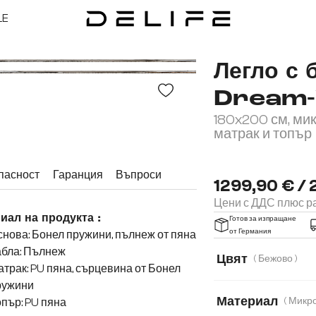
LE
Легло с 
Dream-
180x200 см, ми
матрак и топър
пасност
Гаранция
Въпроси
1299,90 € / 
Цени с ДДС плюс ра
иал на продукта :
Готов за изпращане
от Германия
нова: Бонел пружини, пълнеж от пяна
абла: Пълнеж
Цвят
( Бежово )
трак: PU пяна, сърцевина от Бонел
ружини
Материал
пър: PU пяна