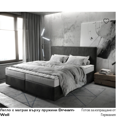
Готов за изпращане от
Легло с матрак върху пружини Dream-
Германия
Well