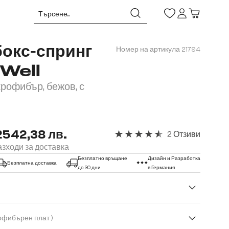
бокс-спринг
Номер на артикула
21794
Well
крофибър, бежов, с
2542,38 лв.
2 Отзиви
Средна оценка за 4.5 от 5 зве
зходи за доставка
Безплатно връщане
Дизайн и Разработка
Безплатна доставка
до 30 дни
в Германия
( Микрофибърен плат )