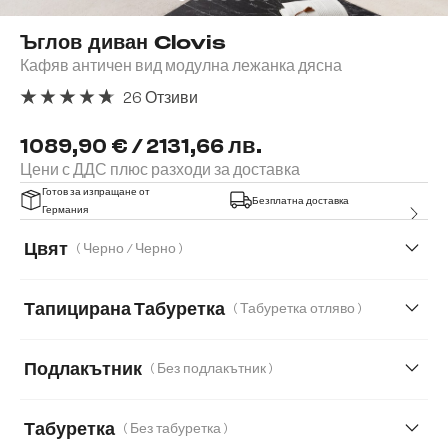
Ъглов диван Clovis
Кафяв античен вид модулна лежанка дясна
26 Отзиви
Средна оценка за 4.77 от 5 звезди
1089,90 € / 2131,66 лв.
Цени с ДДС плюс разходи за доставка
Готов за изпращане от
Безплатна доставка
Германия
Цвят
( Черно / Черно )
Тапицирана Табуретка
( Табуретка отляво )
Табуретка отдясно
Табуретка отляво
Подлакътник
( Без подлакътник )
Без подлакътник
С подлакътник
Табуретка
( Без табуретка )