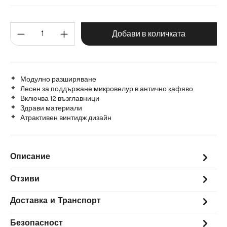
Без табуретка
С табуретка
Количество на продукта: Въве
Добави в количката
Модулно разширяване
Лесен за поддържане микровелур в антично кафяво
Включва 12 възглавници
Здрави материали
Атрактивен винтидж дизайн
Описание
Отзиви
Доставка и Транспорт
Безопасност