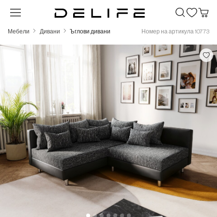
Преминете към основното съдържание
Мебели
Дивани
Ъглови дивани
Номер на артикула 10773
Пропуснете галерия с изображения