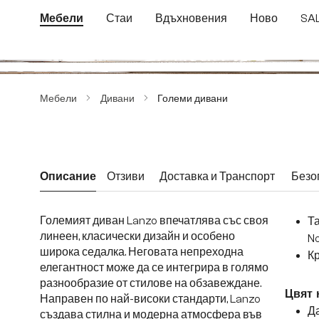
еминете към основното съдържание
Преминете към търсенето
Преминете към основната навигация
Мебели
Стаи
Вдъхновения
Ново
SA
Пропуснете галерия с изображения
Мебели
Дивани
Големи дивани
Описание
Отзиви
Доставка и Транспорт
Безо
Големият диван Lanzo впечатлява със своя
Т
линеен, класически дизайн и особено
No
широка седалка. Неговата непреходна
Кр
елегантност може да се интегрира в голямо
разнообразие от стилове на обзавеждане.
Цвят 
Направен по най-високи стандарти, Lanzo
Д
създава стилна и модерна атмосфера във