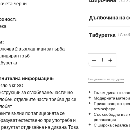
Широчина
ачета: черни
233 cm
273 
Дълбочина на с
хност:
ека
50
66
Табуретка
и:
Без табуретка
лючва 2 възглавници за гърба
апициран гръб
Коли
абуретка
лнителна информация:
Към детайли на продукта
гло в кг: 80
струкции за сглобяване: частично
Голям диван с кла
Модерната материя
лобен, отделните части трябва да се
Приканващото крем
лобят
атмосфера
ките вълни по тапицерията се
Със свободни възг
релаксация
разуват естествено при употреба и
С широка седалка
 резултат от дизайна на дивана. Това