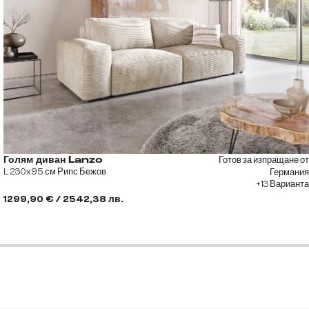
Готов за изпращане от
Голям диван Lanzo
L 230x95 см Рипс Бежов
Германия
+13 Варианта
1299,90 € / 2542,38 лв.