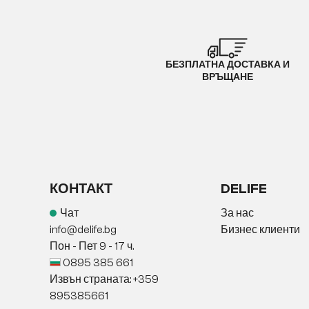
БЕЗПЛАТНА ДОСТАВКА И
ВРЪЩАНЕ
КОНТАКТ
DELIFE
Чат
За нас
info@delife.bg
Бизнес клиенти
Пон - Пет 9 - 17 ч.
0895 385 661
Извън страната: +359
895385661