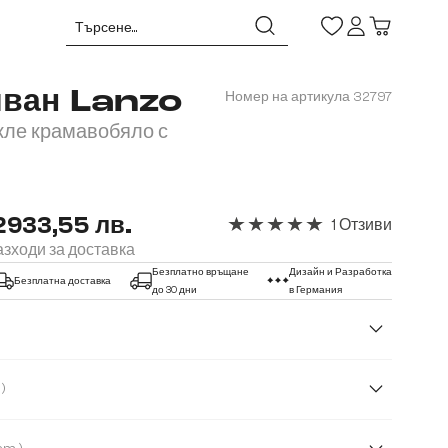
иван Lanzo
Номер на артикула
32797
кле крамавобяло с
2933,55 лв.
1 Отзиви
Средна оценка за 5 от 5 звез
зходи за доставка
Безплатно връщане
Дизайн и Разработка
Безплатна доставка
до 30 дни
в Германия
( Букле )
ия на кожа
Кордурой
Микрофибърен плат