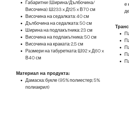
Габаритни (Ширина/Дълбочина/
е 
Височина): Ш233 x Д125 x В70 см
де
Височина на седалката: 40 см
Дълбочина на седалката: 50 см
Транс
Ширина на подлакътника: 23 см
Па
Височина на подлакътника: 50 см
Па
Височина на краката: 2,5 см
Па
Размери на табуретката: Ш92 x Д60 x
Па
В40 см
Па
Материал на продукта:
Дамаска: букле (95% полиестер; 5%
полиакрил)