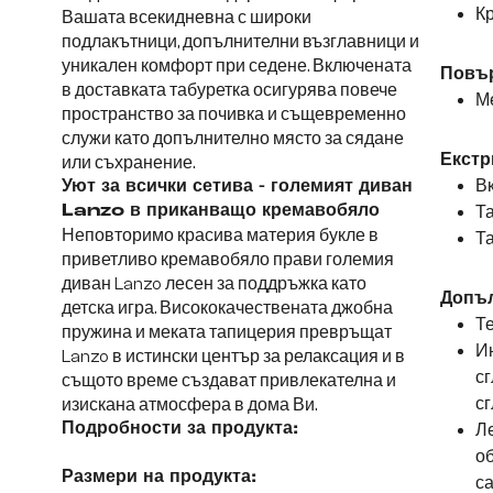
Кр
Вашата всекидневна с широки
подлакътници, допълнителни възглавници и
уникален комфорт при седене. Включената
Повър
в доставката табуретка осигурява повече
М
пространство за почивка и същевременно
служи като допълнително място за сядане
Екстр
или съхранение.
Вк
Уют за всички сетива - големият диван
Lanzo в приканващо кремавобяло
Т
Неповторимо красива материя букле в
Т
приветливо кремавобяло прави големия
диван Lanzo лесен за поддръжка като
Допъ
детска игра. Висококачествената джобна
Те
пружина и меката тапицерия превръщат
Ин
Lanzo в истински център за релаксация и в
сг
същото време създават привлекателна и
сг
изискана атмосфера в дома Ви.
Подробности за продукта:
Ле
об
Размери на продукта:
са