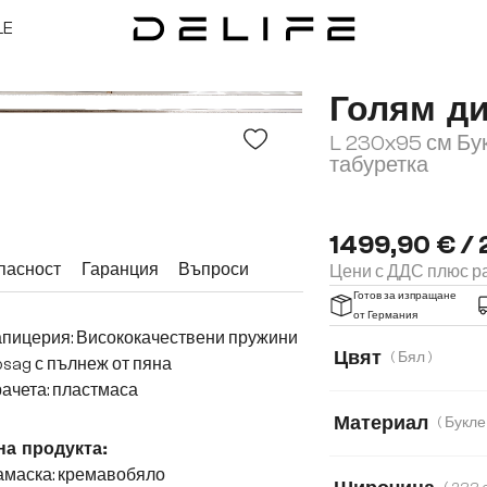
LE
Голям д
L 230x95 см Бу
табуретка
1499,90 € / 
пасност
Гаранция
Въпроси
Цени с ДДС плюс ра
Готов за изпращане
от Германия
апицерия: Висококачествени пружини
Цвят
( Бял )
sag с пълнеж от пяна
ачета: пластмаса
Материал
на продукта:
Букле
Имитац
амаска: кремавобяло