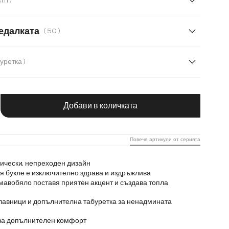
( 233 cm )
cm
едалката
( 50 )
( С табуретка )
С табуретка
чество на продукта: Въведете желаната с
Добави в количката
Повече артикули от серията
сически, непреходен дизайн
 букле е изключително здрава и издръжлива
авобяло поставя приятен акцент и създава топла
лавници и допълнителна табуретка за ненадмината
 за допълнителен комфорт