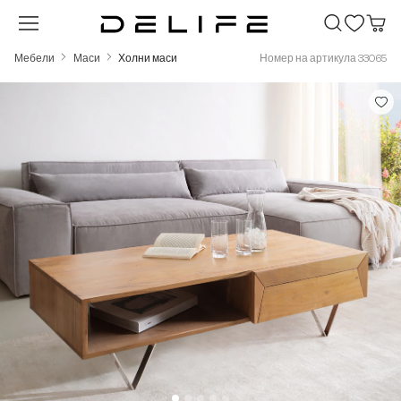
Преминете към основното съдържание
Мебели
Маси
Холни маси
Номер на артикула 33065
Пропуснете галерия с изображения