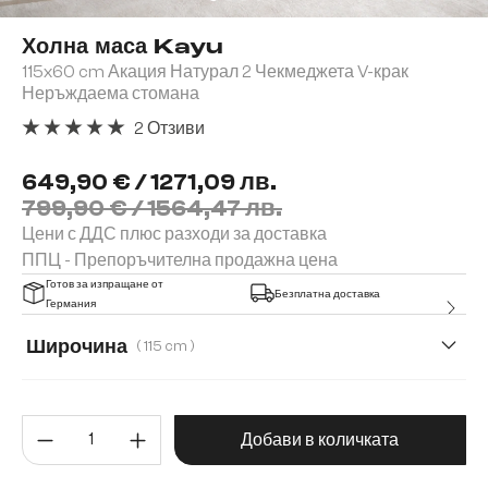
Холна маса Kayu
115x60 cm Акация Натурал 2 Чекмеджета V-крак
Неръждаема стомана
2 Отзиви
Средна оценка за 5 от 5 звезди
649,90 € / 1271,09 лв.
799,90 € / 1564,47 лв.
Цени с ДДС плюс разходи за доставка
ППЦ - Препоръчителна продажна цена
Готов за изпращане от
Безплатна доставка
Германия
Широчина
( 115 cm )
60 cm
115 cm
Количество на продукта: Въве
Добави в количката