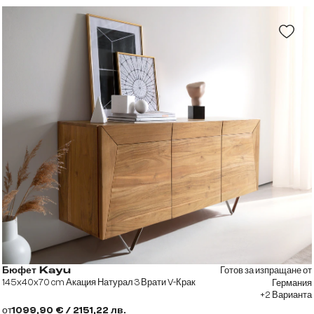
Готов за изпращане от
Бюфет Kayu
145x40x70 cm Акация Натурал 3 Врати V-Крак
Германия
+2 Варианта
от
1099,90 € / 2151,22 лв.