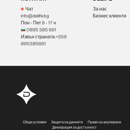
Чат
За нас
info@delife.bg
Бизнес клиенти
Пон - Пет 9 - 17 ч.
0895 385 661
Извън страната: +359
895385661
Общи условия
Защита на данните
Право на анулиране
Декларация за достъпност