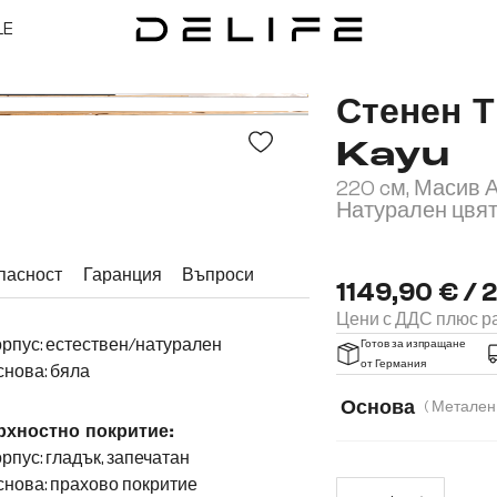
LE
Стенен 
Kayu
220 cм, Масив А
Натурален цвя
пасност
Гаранция
Въпроси
1149,90 € / 
Цени с ДДС плюс ра
рпус: естествен/натурален
Готов за изпращане
от Германия
нова: бяла
Основа
хностно покритие:
рпус: гладък, запечатан
V-образен сив мат
нова: прахово покритие
Коли