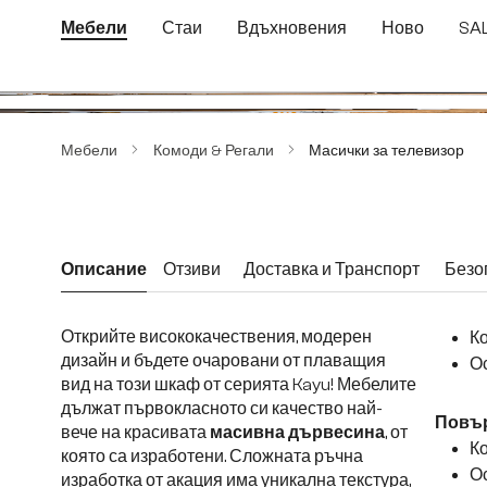
еминете към основното съдържание
Преминете към търсенето
Преминете към основната навигация
Мебели
Стаи
Вдъхновения
Ново
SA
Пропуснете галерия с изображения
Мебели
Комоди & Регали
Масички за телевизор
Описание
Отзиви
Доставка и Транспорт
Безо
Открийте висококачествения, модерен
Ко
дизайн и бъдете очаровани от плаващия
Ос
вид на този шкаф от серията Kayu! Мебелите
дължат първокласното си качество най-
Повър
вече на красивата
масивна дървесина
, от
Ко
която са изработени. Сложната ръчна
Ос
изработка от акация има уникална текстура,