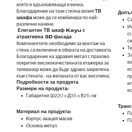
която е вдъхновяваща и вечна.
Благодарение на тази стилна визия
ТВ
Допъ
шкафа
може да се комбинира по най-
Ск
различни начини.
Ин
Елегантен ТВ шкаф Kayu с
сг
атрактивна 3D фасада
се
Компонентите, необходими за монтаж на
Те
стена, са включени в обхвата на доставката.
За
Благодарение на здравия метал с прахово
ко
покритие висококачествената етажерка за
ес
телевизор може да бъде здраво закрепена
към стената - на желаната от вас височина.
пр
Подробности за продукта
ил
Размери на продукта:
ес
Габаритни: Ш220 x Д35 x В25 cм
Транс
Материал на продукта:
Па
Корпус: акация масив
Па
Основа: метал