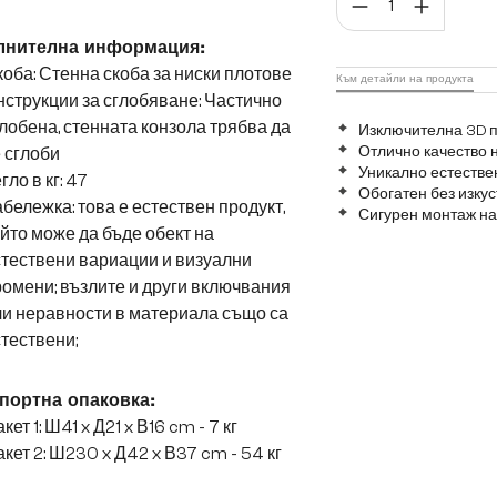
лнителна информация:
оба: Стенна скоба за ниски плотове
Към детайли на продукта
струкции за сглобяване: Частично
лобена, стенната конзола трябва да
Изключителна 3D п
Отлично качество 
 сглоби
Уникално естестве
гло в кг: 47
Обогатен без изку
бележка: това е естествен продукт,
Сигурен монтаж на
йто може да бъде обект на
тествени вариации и визуални
омени; възлите и други включвания
и неравности в материала също са
тествени;
портна опаковка:
кет 1: Ш41 x Д21 x В16 cm - 7 кг
кет 2: Ш230 x Д42 x В37 cm - 54 кг