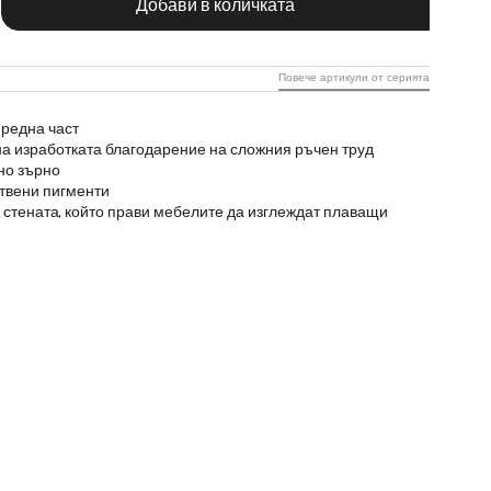
Добави в количката
Повече артикули от серията
редна част
на изработката благодарение на сложния ръчен труд
но зърно
ствени пигменти
 стената, който прави мебелите да изглеждат плаващи