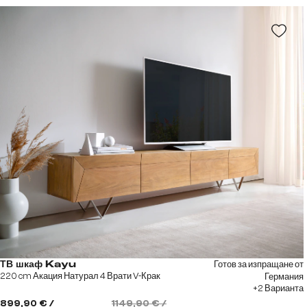
Готов за изпращане от
ТВ шкаф Kayu
220 cm Акация Натурал 4 Врати V-Крак
Германия
+2 Варианта
899,90 € /
1149,90 € /