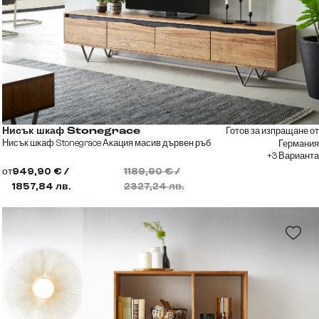
Готов за изпращане от
Нисък шкаф Stonegrace
Нисък шкаф Stonegrace Акация масив дървен ръб
Германия
+3 Варианта
от
949,90 € /
1189,90 € /
1857,84 лв.
2327,24 лв.