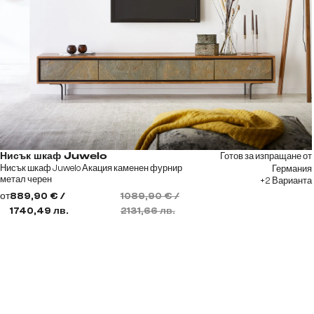
Готов за изпращане от
Нисък шкаф Juwelo
Нисък шкаф Juwelo Акация каменен фурнир
Германия
метал черен
+2 Варианта
от
889,90 € /
1089,90 € /
1740,49 лв.
2131,66 лв.