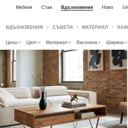
еминете към основното съдържание
Преминете към търсенето
Преминете към основната навигация
Мебели
Стаи
Вдъхновения
Ново
SA
ВДЪХНОВЕНИЯ
СЪВЕТИ
МАТЕРИАЛ
КАМ
Цена
Цвят
Материал
Височина
Ширина