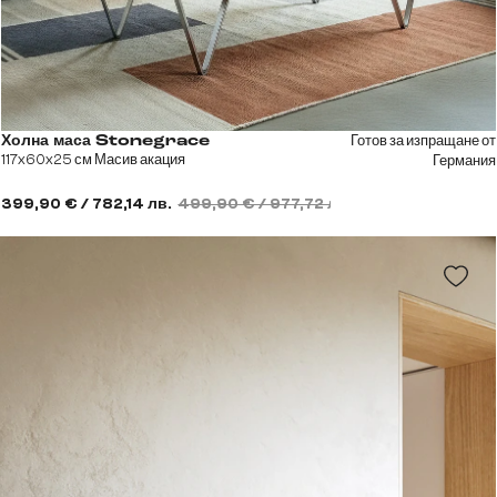
Готов за изпращане от
Холна маса Stonegrace
117x60x25 см Масив акация
Германия
399,90 € / 782,14 лв.
499,90 € / 977,72 лв.