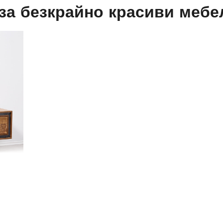
за безкрайно красиви мебе
 предлага напълно нови, невероятно индивидуални
лната индустрия и интериорния дизайн. Подобно на
е абсолютно уникална поради различните оксиди,