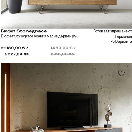
Готов за изпращане от
Бюфет Stonegrace
Бюфет Stonegrace Акация масив дървен ръб
Германия
+3 Варианта
от
1189,90 € /
1489,90 € /
2327,24 лв.
2913,99 лв.