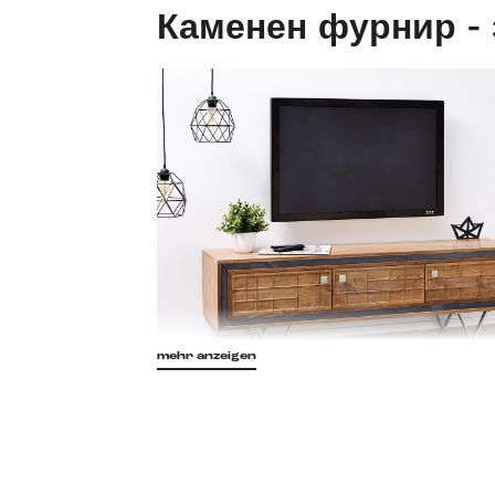
Каменен фурнир - 
mehr anzeigen
Фурнирът, изработен от истински камък,
възможности за дизайн, особено за мебе
масивната дървесина, всяка повърхност 