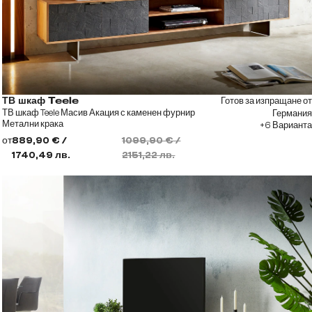
Готов за изпращане от
ТВ шкаф Teele
ТВ шкаф Teele Масив Акация с каменен фурнир
Германия
Метални крака
+6 Варианта
от
889,90 € /
1099,90 € /
1740,49 лв.
2151,22 лв.