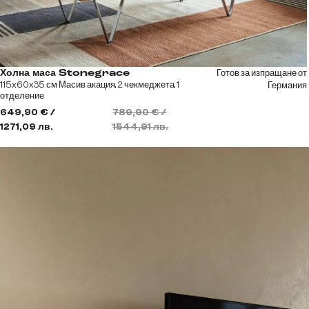
Готов за изпращане от
Холна маса Stonegrace
115x60x35 см Масив акация, 2 чекмеджета, 1
Германия
отделение
649,90 € /
789,90 € /
1271,09 лв.
1544,91 лв.