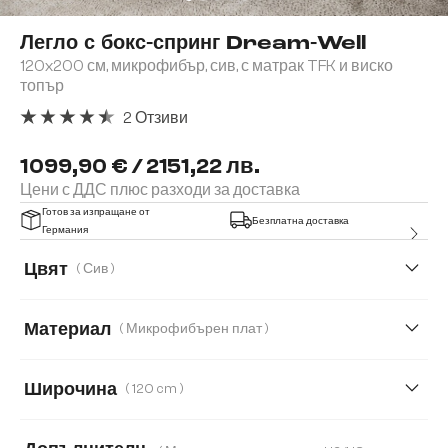
Легло с бокс-спринг Dream-Well
120x200 см, микрофибър, сив, с матрак TFK и виско
топър
2 Отзиви
Средна оценка за 4.5 от 5 звезди
1099,90 € / 2151,22 лв.
Цени с ДДС плюс разходи за доставка
Готов за изпращане от
Безплатна доставка
Германия
Цвят
( Сив )
Материал
( Микрофибърен плат )
Микрофибърен плат
Букле
Кордурой
Широчина
( 120 cm )
Плюшен кордурой
120 cm
140 cm
160 cm
180 cm