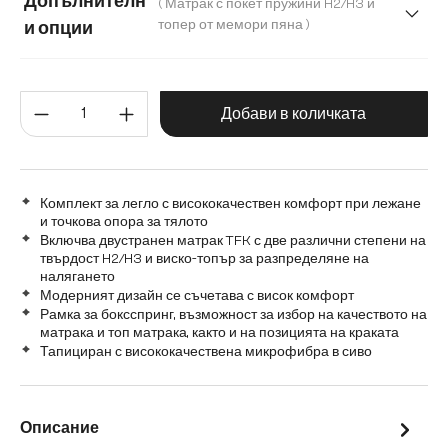
Допълнителн
( Матрак с покет пружини H2/H3 и
200 cm
топер от мемори пяна )
и опции
Матрак с бонел пружинен пакет (твърдост H2) и топер от
Количество на продукта: Въве
Матрак с покет пружини H2/H3 и топер от мемори пяна
Добави в количката
Комплект за легло с висококачествен комфорт при лежане
и точкова опора за тялото
Включва двустранен матрак TFK с две различни степени на
твърдост H2/H3 и виско-топър за разпределяне на
налягането
Модерният дизайн се съчетава с висок комфорт
Рамка за боксспринг, възможност за избор на качеството на
матрака и топ матрака, както и на позицията на краката
Тапициран с висококачествена микрофибра в сиво
Описание