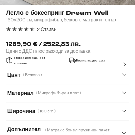
Легло с боксспринг Dream-Well
160x200 см, микрофибър, бежов, с матрак и топър
2 Отзиви
Средна оценка за 4.5 от 5 звезди
1289,90 € / 2522,83 лв.
Цени с ДДС плюс разходи за доставка
Готов за изпращане от
Безплатна доставка
Германия
Цвят
( Бежово )
Материал
( Микрофибърен плат )
Кордурой
Микрофибърен плат
Букле
Широчина
( 160 cm )
Плюшен кордурой
160 cm
180 cm
200 cm
120 cm
Допълнител
( Матрак с бонел пружинен пакет