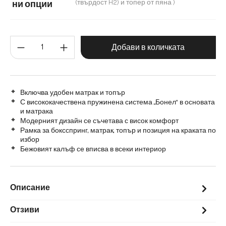
140 cm
(твърдост H2) и топер от пяна )
ни опции
Матрак с бонел пружинен пакет (твърдост H2) и топер от
Количество на продукта: Въве
Матрак с покет пружини H2/H3 и топер от мемори пяна
Добави в количката
Включва удобен матрак и топър
С висококачествена пружинена система „Бонел“ в основата
и матрака
Модерният дизайн се съчетава с висок комфорт
Рамка за боксспринг, матрак, топър и позиция на краката по
избор
Бежовият калъф се вписва в всеки интериор
Описание
Отзиви