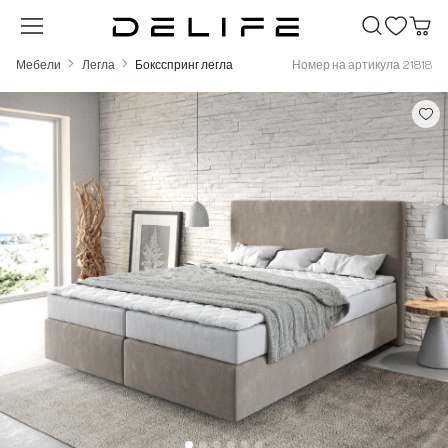
Преминете към основното съдържание
Мебели
Легла
Боксспринг легла
Номер на артикула 21818
Пропуснете галерия с изображения