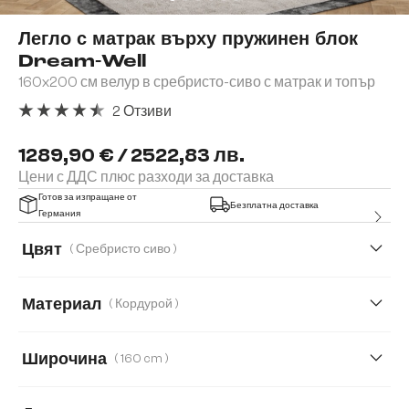
Легло с матрак върху пружинен блок
Dream-Well
160x200 см велур в сребристо-сиво с матрак и топър
2 Отзиви
Средна оценка за 4.5 от 5 звезди
1289,90 € / 2522,83 лв.
Цени с ДДС плюс разходи за доставка
Готов за изпращане от
Безплатна доставка
Германия
Цвят
( Сребристо сиво )
Материал
( Кордурой )
Кордурой
Букле
Микрофибърен плат
Широчина
( 160 cm )
Плюшен кордурой
120 cm
160 cm
180 cm
140 cm