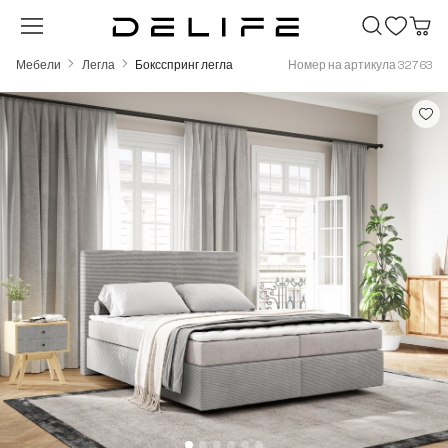
Преминете към основното съдържание
Мебели
Легла
Боксспринг легла
Номер на артикула 32763
Пропуснете галерия с изображения