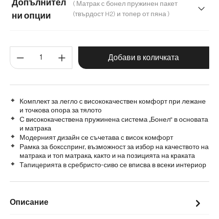
Допълнител
( Матрак с бонел пружинен пакет
200 cm
(твърдост H2) и топер от пяна )
ни опции
Матрак с бонел пружинен пакет (твърдост H2) и топер от
Количество на продукта: Въве
Матрак с покет пружини H2/H3 и топер от мемори пяна
Добави в количката
Комплект за легло с висококачествен комфорт при лежане
и точкова опора за тялото
С висококачествена пружинена система „Бонел“ в основата
и матрака
Модерният дизайн се съчетава с висок комфорт
Рамка за боксспринг, възможност за избор на качеството на
матрака и топ матрака, както и на позицията на краката
Тапицерията в сребристо-сиво се вписва в всеки интериор
Описание