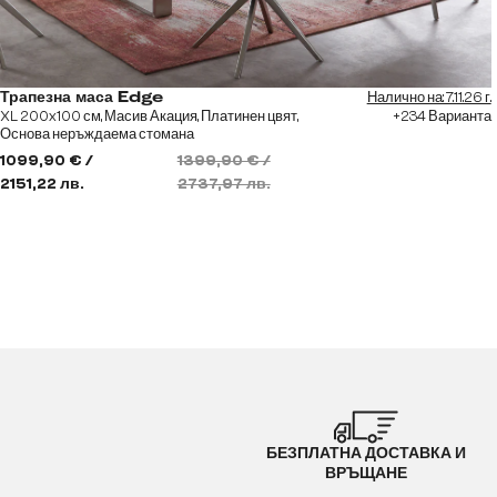
Налично на: 7.11.26 г.
Трапезна маса Edge
XL 200x100 см, Масив Акация, Платинен цвят,
+234 Варианта
Основа неръждаема стомана
1099,90 € /
1399,90 € /
2151,22 лв.
2737,97 лв.
БЕЗПЛАТНА ДОСТАВКА И
ВРЪЩАНЕ