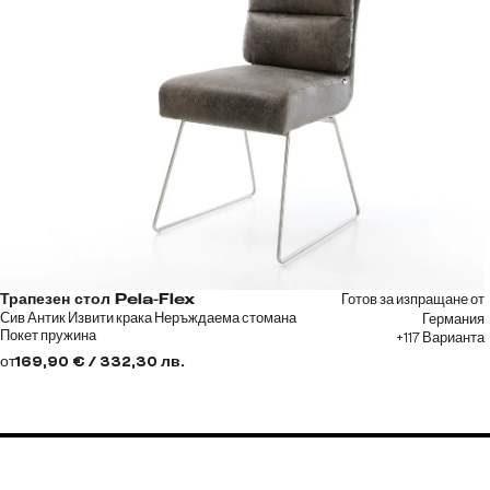
Готов за изпращане от
Трапезен стол Pela-Flex
Сив Антик Извити крака Неръждаема стомана
Германия
Покет пружина
+117 Варианта
от
169,90 € / 332,30 лв.