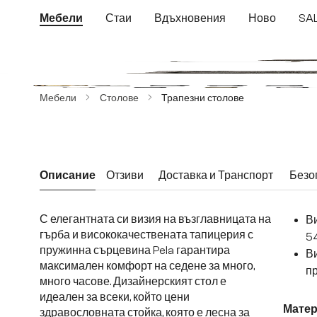
еминете към основното съдържание
Преминете към търсенето
Преминете към основната навигация
Мебели
Стаи
Вдъхновения
Ново
SA
Пропуснете галерия с изображения
Мебели
Столове
Трапезни столове
Описание
Отзиви
Доставка и Транспорт
Безо
С елегантната си визия на възглавницата на
Ви
гърба и висококачествената тапицерия с
5
пружинна сърцевина Pela гарантира
Ви
максимален комфорт на седене за много,
пр
много часове. Дизайнерският стол е
идеален за всеки, който цени
Матер
здравословната стойка, която е лесна за