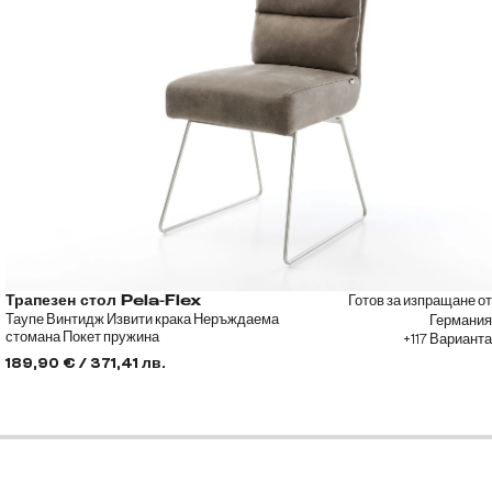
Готов за изпращане от
Трапезен стол Pela-Flex
Таупе Винтидж Извити крака Неръждаема
Германия
стомана Покет пружина
+117 Варианта
189,90 € / 371,41 лв.