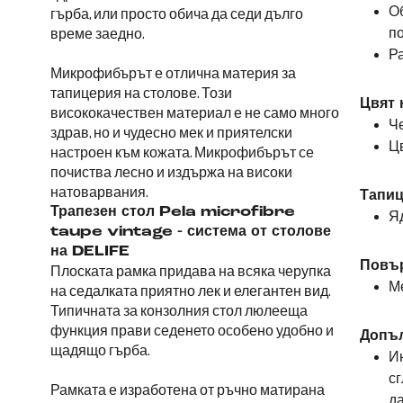
О
гърба, или просто обича да седи дълго
п
време заедно.
Р
Микрофибърът е отлична материя за
тапицерия на столове. Този
Цвят 
висококачествен материал е не само много
Че
здрав, но и чудесно мек и приятелски
Цв
настроен към кожата. Микрофибърът се
почиства лесно и издържа на високи
натоварвания.
Тапиц
Трапезен стол Pela microfibre
Я
taupe vintage - система от столове
на DELIFE
Повър
Плоската рамка придава на всяка черупка
М
на седалката приятно лек и елегантен вид.
Типичната за конзолния стол люлееща
функция прави седенето особено удобно и
Допъ
щадящо гърба.
Ин
сг
Рамката е изработена от ръчно матирана
да