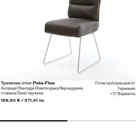
Готов за изпращане от
Трапезен стол Pela-Flex
Антрацит Винтидж Извити крака Неръждаема
Германия
стомана Покет пружина
+117 Варианта
189,90 € / 371,41 лв.