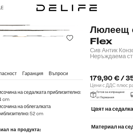
LE
Люлеещ 
Flex
Сив Антик Конз
Неръждаема ст
пасност
Гаранция
Въпроси
179,90 € / 3
Цени с ДДС плюс ра
сочина на седалката приблизително:
Готов за изпращане
от Германия
4 cm
сочина на облегалката
Цвят на седалк
иблизително: 52 cm
Материал на се
иал на продукта: