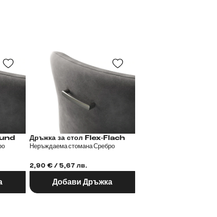
 Flex-Rund
Дръжка за стол Flex-Flach
Дръжка за стол
ро
Неръждаема стомана Сребро
Метал Черен
2,90 € / 5,67 лв.
2,90 € / 5,67 лв.
а
Добави Дръжка
Добави Дръж