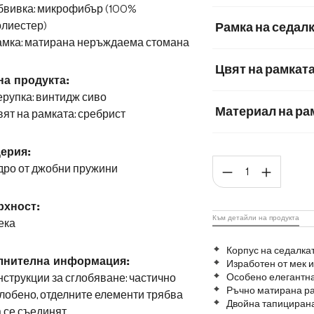
бвивка: микрофибър (100%
Мек текстилен пла
олиестер)
Рамка на седал
амка: матирана неръждаема стомана
Естествена кожа
Цвят на рамкат
на продукта:
рупка: винтидж сиво
Материал на ра
ят на рамката: сребрист
Матирана неръж
ерия:
Коли
дро от джобни пружини
Графитена неръ
хност:
Към детайли на продукта
ека
Корпус на седалка
лнителна информация:
Изработен от мек
струкции за сглобяване: частично
Особено елегантна
Ръчно матирана р
лобено, отделните елементи трябва
Двойна тапицирана
 се съединят