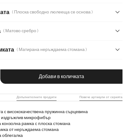
т с текстура
Микрофибър
ката
( Плоска свободно люлееща се основа )
Мека тъкана материя
Меко букле
а
( Матово сребро )
мката
( Матирана неръждаема стомана )
даема стомана
чество на продукта: Въведете желаната с
ждаема стомана
Дъб
Дърво
Метал
Добави в количката
Допълнителните продукти
Повече артикули от серията
та с висококачествена пружинна сърцевина
 и издръжлив микрофибър
 конзолна рамка с плоска стомана
амка от неръждаема стомана
 облегалка