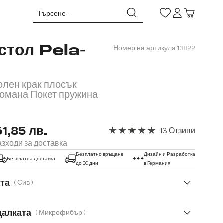
стол Pela-
Номер на артикула
13822
олен крак плосък
омана Покет пружина
51,85 лв.
13 Отзиви
Средна оценка за 5 от 5 звезди
зходи за доставка
Безплатно връщане
Дизайн и Разработка
Безплатна доставка
до 30 дни
в Германия
ата
( Сив )
далката
( Микрофибър )