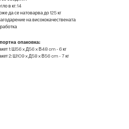
гло в кг: 14
же да се натоварва до 125 кг
лагодарение на висококачествената
зработка
портна опаковка:
кет 1: Ш56 x Д56 x В48 cm - 6 кг
кет 2: Ш109 x Д58 x В56 cm - 7 кг