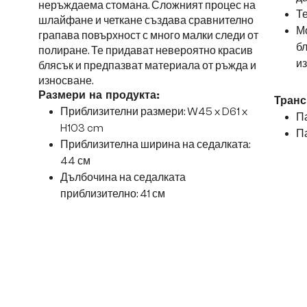
неръждаема стомана. Сложният процес на
Те
шлайфане и четкане създава сравнително
Мо
грапава повърхност с много малки следи от
б
полиране. Те придават невероятно красив
и
блясък и предпазват материала от ръжда и
износване.
Размери на продукта:
Транс
Приблизителни размери: W45 x D61 x
Па
H103 cm
Па
Приблизителна ширина на седалката:
44 см
Дълбочина на седалката
приблизително: 41 см