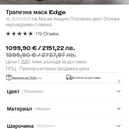
Трапезна маса Edge
XL 200x100 см, Масив Акация, Платинен цвят, Основа
неръждаема стомана
176 Отзиви
Средна оценка за 4.91 от 5 звезди
1099,90 € / 2151,22 лв.
1399,90 € / 2737,97 лв.
Цени с ДДС плюс разходи за доставка
ППЦ - Препоръчителна продажна цена
Налично на: 7.11.26 г.
Безплатна доставка
Цвят
( Платинен )
Материал
( Акация )
Акация
Дъб
Широчина
( 200 cm )