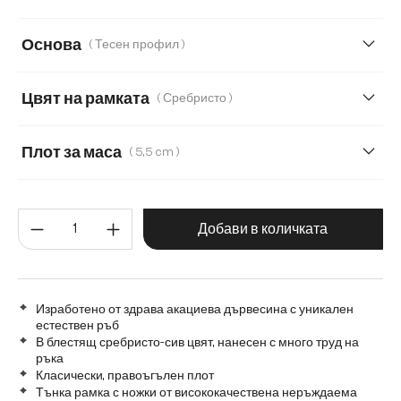
200 cm
220 cm
260 cm
300 cm
Основа
( Тесен профил )
140 cm
160 cm
180 cm
240 cm
Цвят на рамката
( Сребристо )
280 cm
Transparent
Плот за маса
( 5,5 cm )
5,5 cm
2,5 cm
3,5 cm
Количество на продукта: Въве
Добави в количката
Изработено от здрава акациева дървесина с уникален
естествен ръб
В блестящ сребристо-сив цвят, нанесен с много труд на
ръка
Класически, правоъгълен плот
Тънка рамка с ножки от висококачествена неръждаема