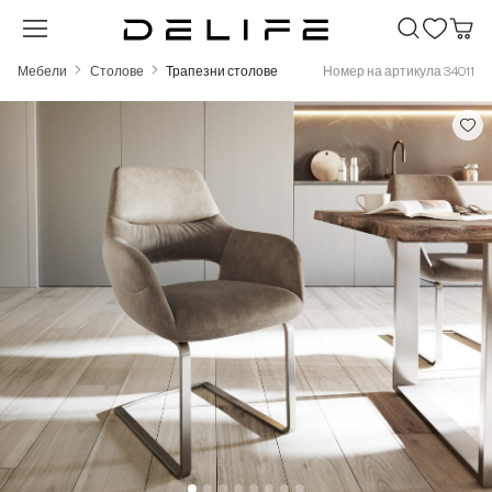
Преминете към основното съдържание
Мебели
Столове
Трапезни столове
Номер на артикула 34011
Пропуснете галерия с изображения