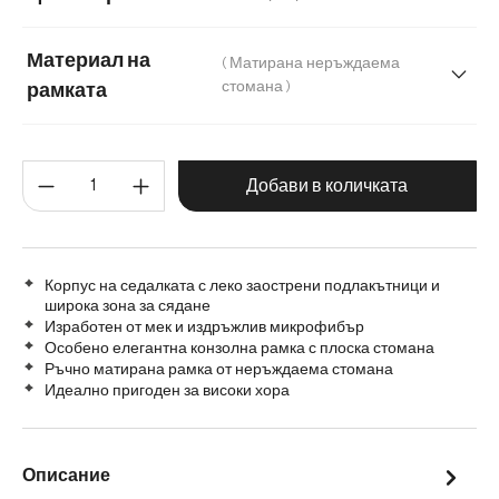
Микрофибър/Букле
Плюш
Шенил
Материал на
( Матирана неръждаема
стомана )
рамката
Матирана неръждаема стомана
Количество на продукта: Въве
Графитена неръждаема стомана
Дърво
Добави в количката
Метал
Корпус на седалката с леко заострени подлакътници и
широка зона за сядане
Изработен от мек и издръжлив микрофибър
Особено елегантна конзолна рамка с плоска стомана
Ръчно матирана рамка от неръждаема стомана
Идеално пригоден за високи хора
Описание