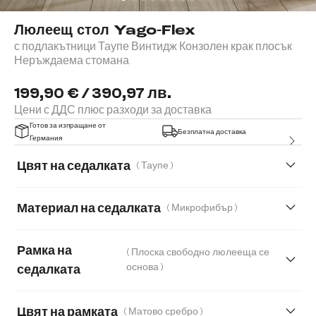
Люлеещ стол Yago-Flex
с подлакътници Таупе Винтидж Конзолен крак плосък
Неръждаема стомана
199,90 € / 390,97 лв.
Цени с ДДС плюс разходи за доставка
Готов за изпращане от
Безплатна доставка
Германия
Цвят на седалката
( Таупе )
Материал на седалката
( Микрофибър )
Микрофибър
Букле
Естествена кожа
Рамка на
( Плоска свободно люлееща се
Мека плюшена материя
Мека тъкана материя
основа )
седалката
Меко букле
Мек текстилен плат с текстура
Цвят на рамката
( Матово сребро )