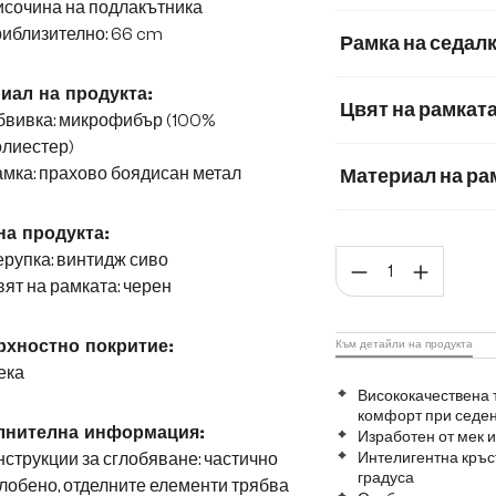
исочина на подлакътника
Естествена кожа
иблизително: 66 cm
Рамка на седал
Естествена кож
иал на продукта:
Цвят на рамкат
Мека тъкана мат
бвивка: микрофибър (100%
олиестер)
Мек текстилен пла
мка: прахово боядисан метал
Материал на ра
Матирана неръж
на продукта:
Коли
рупка: винтидж сиво
Графитена неръ
ят на рамката: черен
хностно покритие:
Към детайли на продукта
ека
Висококачествена 
комфорт при седе
лнителна информация:
Изработен от мек
струкции за сглобяване: частично
Интелигентна кръс
градуса
лобено, отделните елементи трябва