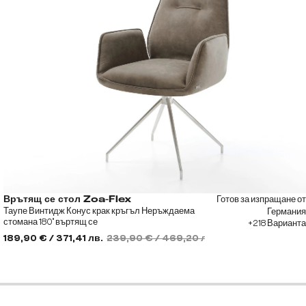
Готов за изпращане от
Врътящ се стол Zoa-Flex
Таупе Винтидж Конус крак кръгъл Неръждаема
Германия
стомана 180° въртящ се
+218 Варианта
189,90 € / 371,41 лв.
239,90 € / 469,20 лв.