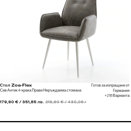
Готов за изпращане от
Стол Zoa-Flex
Сив Антик 4-крака Прави Неръждаема стомана
Германия
+218 Варианта
179,90 € / 351,85 лв.
219,90 € / 430,09 лв.