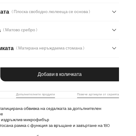
Микрофибър/Букле
ката
( Плоска свободно люлееща се основа )
а/Шенил
Корд
Мека плюшена материя
а
( Матово сребро )
ерия
Меко букле
т с текстура
Микрофибър
Плюш
мката
( Матирана неръждаема стомана )
даема стомана
чество на продукта: Въведете желаната с
ждаема стомана
Дърво
Метал
Добави в количката
Допълнителните продукти
Повече артикули от серията
тапицирана обвивка на седалката за допълнителен
не
 и издръжлив микрофибър
тосана рамка с функция за връщане и завъртане на 180