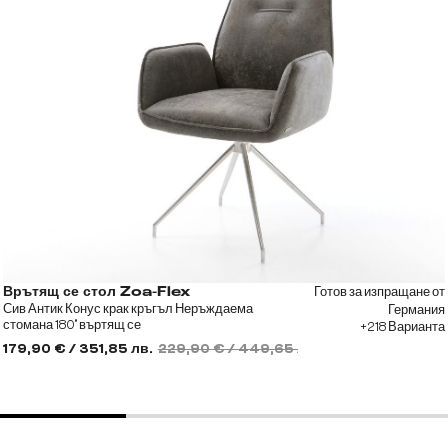
Готов за изпращане от
Врътящ се стол Zoa-Flex
Сив Антик Конус крак кръгъл Неръждаема
Германия
стомана 180° въртящ се
+218 Варианта
179,90 € / 351,85 лв.
229,90 € / 449,65 лв.