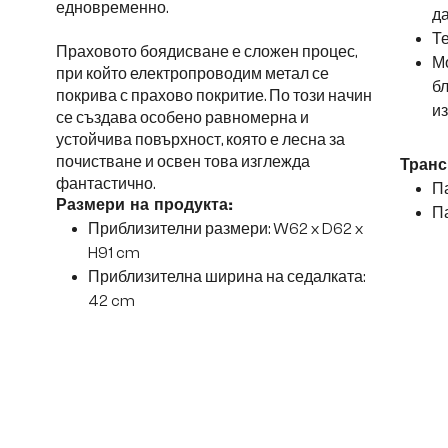
едновременно.
да
Те
Праховото боядисване е сложен процес,
Мо
при който електропроводим метал се
б
покрива с прахово покритие. По този начин
и
се създава особено равномерна и
устойчива повърхност, която е лесна за
почистване и освен това изглежда
Транс
фантастично.
Па
Размери на продукта:
Па
Приблизителни размери: W62 x D62 x
H91 cm
Приблизителна ширина на седалката:
42 cm