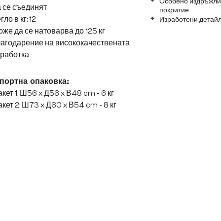
Особено издръжлив
 се съединят
покритие
гло в кг: 12
Изработени детайл
же да се натоварва до 125 кг
лагодарение на висококачествената
зработка
портна опаковка:
кет 1: Ш56 x Д56 x В48 cm - 6 кг
кет 2: Ш73 x Д60 x В54 cm - 8 кг