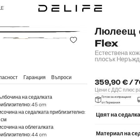
LE
Люлеещ 
Flex
Естествена кож
плосък Неръжд
пасност
Гаранция
Въпроси
359,90 € / 7
Цени с ДДС плюс ра
ълбочина на седалката
Готов за изпращане
от Германия
иблизително: 45 cm
сочина на седалката приблизително:
Цвят на седалк
 см
сочина на облегалката
Материал на се
риблизително: 44 cm