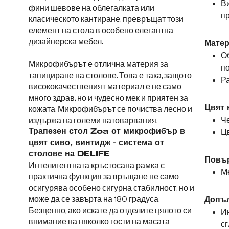
В
фини шевове на облегалката или
пр
класическото кантиране, превръщат този
елемент на стола в особено елегантна
дизайнерска мебел.
Матер
О
Микрофибърът е отлична материя за
п
тапициране на столове. Това е така, защото
Ра
висококачественият материал е не само
много здрав, но и чудесно мек и приятен за
Цвят 
кожата. Микрофибърът се почиства лесно и
Че
издържа на големи натоварвания.
Трапезен стол Zoa от микрофибър в
Цв
цвят сиво, винтидж - система от
столове на DELIFE
Повър
Интелигентната кръстосана рамка с
М
практична функция за връщане не само
осигурява особено сигурна стабилност, но и
може да се завърта на 180 градуса.
Допъ
Безценно, ако искате да отделите цялото си
Ин
внимание на няколко гости на масата
сг