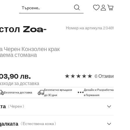
стол Zoa-
Номер на артикула
23481
а Черен Конзолен крак
аема стомана
03,90 лв.
6 Отзиви
Средна оценка за 5 от 5 звезд
зходи за доставка
Безплатно връщане
Дизайн и Разработка
Безплатна доставка
до 30 дни
в Германия
ата
( Черен )
далката
( Естествена кожа )