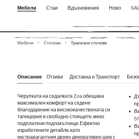
еминете към основното съдържание
Преминете към търсенето
Преминете към основната навигация
Мебели
Стаи
Вдъхновения
Ново
SA
Пропуснете галерия с изображения
Мебели
Столове
Трапезни столове
Описание
Отзиви
Доставка и Транспорт
Безо
Черупката на седалката Zoa обещава
Д
максимален комфорт на седене
пр
благодарение на висококачествената си
Ви
тапицерия и свободно стоящите, меко
51
подплатени подлакътници. Ефектно
Ви
изработените детайли, като
п
екстравагантния двоен декоративен шев с