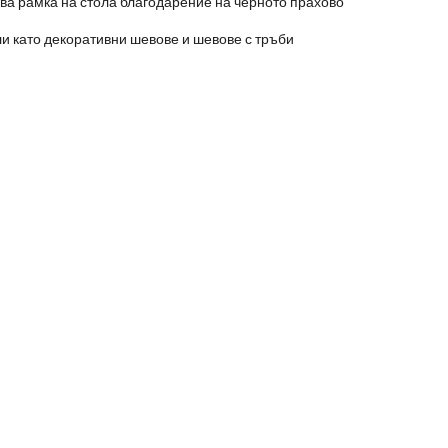
а рамка на стола благодарение на черното прахово
и като декоративни шевове и шевове с тръби