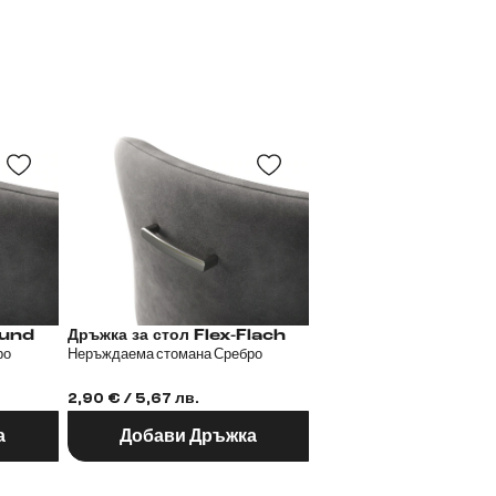
 Flex-Rund
Дръжка за стол Flex-Flach
Дръжка за стол
ро
Неръждаема стомана Сребро
Метал Черен
2,90 € / 5,67 лв.
2,90 € / 5,67 лв.
а
Добави Дръжка
Добави Дръж