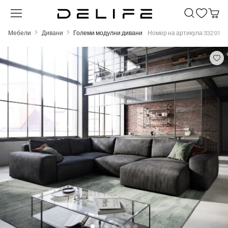
Преминете към основното съдържание
Мебели
Дивани
Големи модулни дивани
Номер на артикула 33291
Пропуснете галерия с изображения