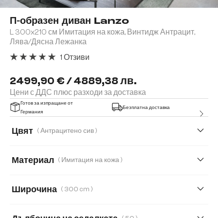
П-образен диван Lanzo
L 300x210 см Имитация на кожа, Винтидж Антрацит,
Лява/Дясна Лежанка
1 Отзиви
Средна оценка за 5 от 5 звезди
2499,90 € / 4889,38 лв.
Цени с ДДС плюс разходи за доставка
Готов за изпращане от
Безплатна доставка
Германия
Цвят
( Антрацитено сив )
Материал
( Имитация на кожа )
Имитация на кожа
Букле
Кордурой
Широчина
( 300 cm )
Микрофибърен плат
300 cm
364 cm