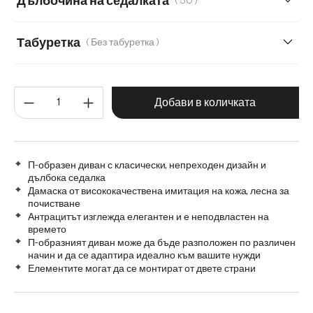
Дълбочина на седалката
( 50 )
50
66
Табуретка
( Без табуретка )
Без табуретка
С табуретка
Количество на продукта: Въве
Добави в количката
П-образен диван с класически, непреходен дизайн и
дълбока седалка
Дамаска от висококачествена имитация на кожа, лесна за
почистване
Антрацитът изглежда елегантен и е неподвластен на
времето
П-образният диван може да бъде разположен по различен
начин и да се адаптира идеално към вашите нужди
Елементите могат да се монтират от двете страни