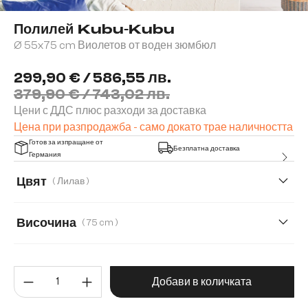
Полилей Kubu-Kubu
Ø 55x75 cm Виолетов от воден зюмбюл
299,90 € / 586,55 лв.
379,90 € / 743,02 лв.
Цени с ДДС плюс разходи за доставка
Цена при разпродажба - само докато трае наличността
Готов за изпращане от
Безплатна доставка
Германия
Цвят
( Лилав )
Височина
( 75 cm )
75 cm
90 cm
120 cm
Количество на продукта: Въве
Добави в количката