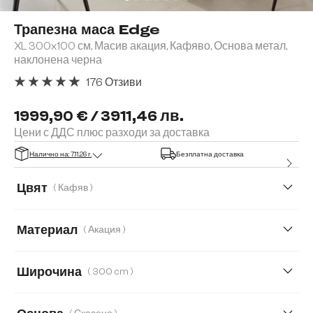
Трапезна маса Edge
XL 300x100 см, Масив акация, Кафяво, Основа метал,
наклонена черна
176 Отзиви
Средна оценка за 4.91 от 5 звезди
1999,90 € / 3911,46 лв.
Цени с ДДС плюс разходи за доставка
Налично на: 7.11.26 г.
Безплатна доставка
Цвят
( Кафяв )
Материал
( Акация )
Акация
Дъб
Широчина
( 300 cm )
200 cm
260 cm
300 cm
140 cm