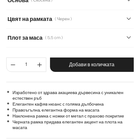
Основа
( Скосена )
160 cm
180 cm
220 cm
240 cm
Цвят на рамката
( Черен )
280 cm
Transparent
Плот за маса
( 5,5 cm )
5,5 cm
2,5 cm
3,5 cm
Количество на продукта: Въве
Добави в количката
Изработено от здрава акациева дървесина с уникален
естествен ръб
Елегантен кафяв нюанс с голяма дълбочина
Правоъгълна, елегантна форма на масата
Наклонена рамка с ножки от метал с прахово покритие
Черната рамка придава елегантен акцент на плота на
масата