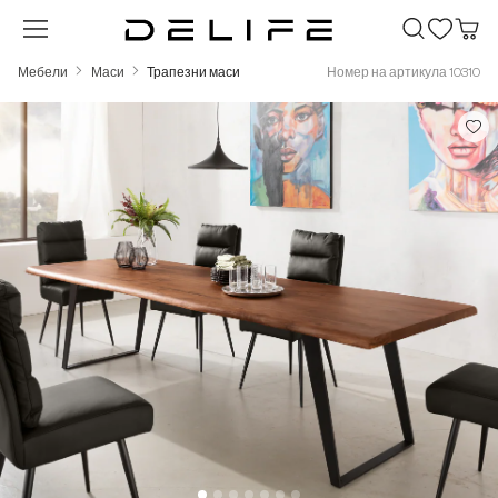
Преминете към основното съдържание
Мебели
Маси
Трапезни маси
Номер на артикула 10310
Пропуснете галерия с изображения