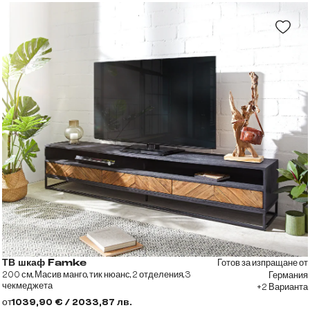
Готов за изпращане от
ТВ шкаф Famke
200 см, Масив манго, тик нюанс, 2 отделения, 3
Германия
чекмеджета
+2 Варианта
от
1039,90 € / 2033,87 лв.