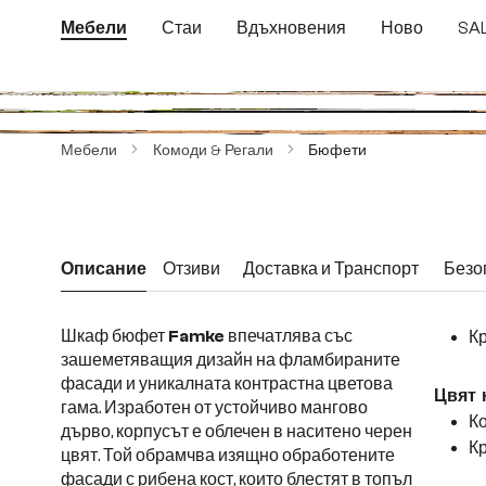
еминете към основното съдържание
Преминете към търсенето
Преминете към основната навигация
Мебели
Стаи
Вдъхновения
Ново
SA
Пропуснете галерия с изображения
Мебели
Комоди & Регали
Бюфети
Описание
Отзиви
Доставка и Транспорт
Безо
Шкаф бюфет
Famke
впечатлява със
Кр
зашеметяващия дизайн на фламбираните
фасади и уникалната контрастна цветова
Цвят 
гама. Изработен от устойчиво мангово
Ко
дърво, корпусът е облечен в наситено черен
Кр
цвят. Той обрамчва изящно обработените
фасади с рибена кост, които блестят в топъл