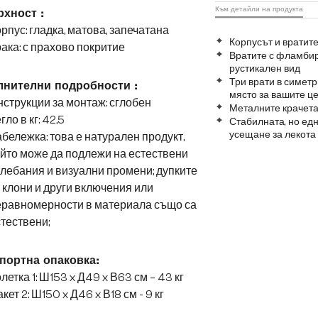
Към детайли на продукта
хност :
рпус: гладка, матова, запечатана
Корпусът и вратит
ака: с прахово покритие
Вратите с фламбир
рустикален вид
Три врати в симет
нителни подробности :
място за вашите ц
струкции за монтаж: сглобен
Металните крачета
гло в кг: 42,5
Стабилната, но ед
усещане за лекота
бележка: това е натурален продукт,
йто може да подлежи на естествени
лебания и визуални промени; дупките
 клони и други включения или
еравномерности в материала също са
тествени;
портна опаковка:
летка 1: Ш153 x Д49 x В63 см – 43 кг
кет 2: Ш150 x Д46 x В18 см - 9 кг