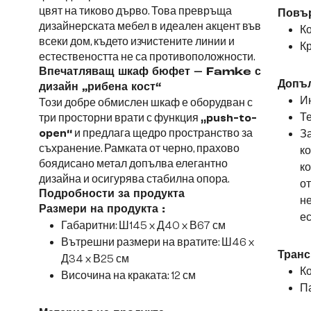
цвят на тиково дърво. Това превръща
Повър
дизайнерската мебел в идеален акцент във
Ко
всеки дом, където изчистените линии и
Кр
естествеността не са противоположности.
Впечатляващ шкаф бюфет – Famke с
Допъл
дизайн „рибена кост“
Ин
Този добре обмислен шкаф е оборудван с
Те
три просторни врати с функция
„push-to-
open“
и предлага щедро пространство за
За
съхранение. Рамката от черно, прахово
ко
боядисано метал допълва елегантно
ко
дизайна и осигурява стабилна опора.
от
Подробности за продукта
н
Размери на продукта :
ес
Габаритни: Ш145 x Д40 x В67 см
Вътрешни размери на вратите: Ш46 x
Транс
Д34 x В25 см
Ко
Височина на краката: 12 см
Па