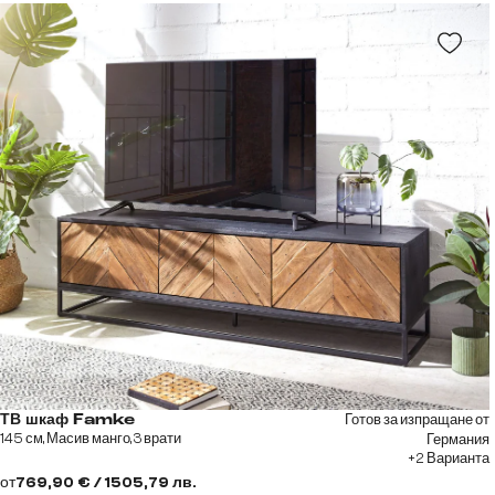
Готов за изпращане от
ТВ шкаф Famke
145 см, Масив манго, 3 врати
Германия
+2 Варианта
от
769,90 € / 1505,79 лв.