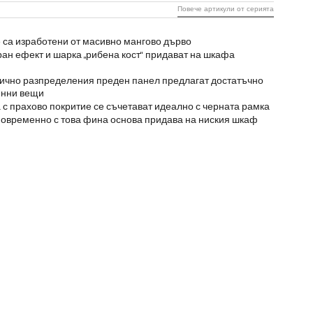
Повече артикули от серията
е са изработени от масивно мангово дърво
ан ефект и шарка „рибена кост“ придават на шкафа
рично разпределения преден панел предлагат достатъчно
енни вещи
 с прахово покритие се съчетават идеално с черната рамка
новременно с това фина основа придава на ниския шкаф