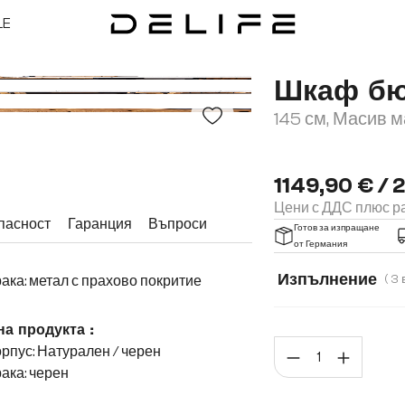
LE
Шкаф б
145 см, Масив м
1149,90 € / 
Цени с ДДС плюс ра
пасност
Гаранция
Въпроси
Готов за изпращане
от Германия
Изпълнение
ака: метал с прахово покритие
2 врати, 3 отделе
на продукта :
Коли
рпус: Натурален / черен
ака: черен