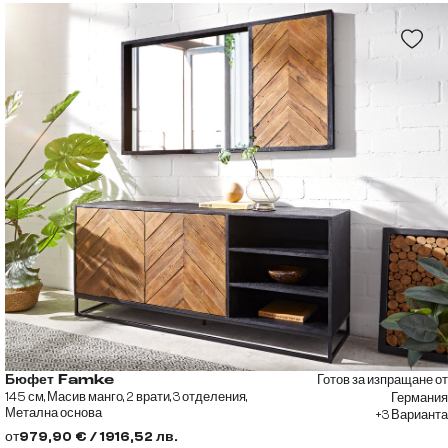
Готов за изпращане от
Бюфет Famke
145 см, Масив манго, 2 врати, 3 отделения,
Германия
Метална основа
+3 Варианта
от
979,90 € / 1916,52 лв.