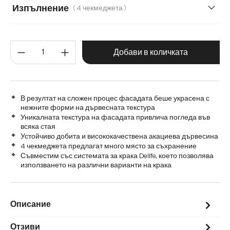
Метален комплект от 2 броя за стенен монтаж
Акрилен к
Изпълнение
( 4 чекмеджета )
4 врати, 1 отделение
4 чекмеджета
3 врати
Количество на продукта: Въве
4 врати
Добави в количката
В резултат на сложен процес фасадата беше украсена с
нежните форми на дървесната текстура
Уникалната текстура на фасадата привлича погледа във
всяка стая
Устойчиво добита и висококачествена акациева дървесина
4 чекмеджета предлагат много място за съхранение
Съвместим със системата за крака Delife, което позволява
използването на различни варианти на крака
Описание
Отзиви