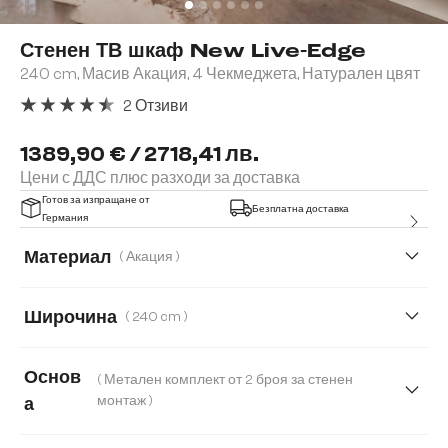
Стенен ТВ шкаф New Live-Edge
240 cm, Масив Акация, 4 Чекмеджета, Натурален цвят
2 Отзиви
Средна оценка за 4.5 от 5 звезди
1389,90 € / 2718,41 лв.
Цени с ДДС плюс разходи за доставка
Готов за изпращане от
Безплатна доставка
Германия
Материал
( Акация )
Акация
Дъб
Широчина
( 240 cm )
240 cm
145 cm
175 cm
200 cm
Основ
( Метален комплект от 2 броя за стенен
монтаж )
а