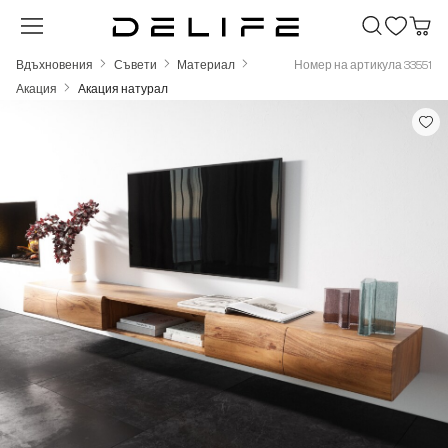
Преминете към основното съдържание
Вдъхновения
Съвети
Материал
Номер на артикула 33551
Акация
Акация натурал
Пропуснете галерия с изображения