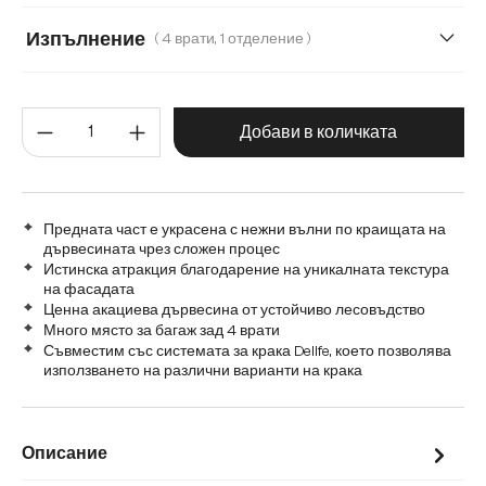
Акрилен крак
Метален комплект от 2 броя за стенен мон
Изпълнение
( 4 врати, 1 отделение )
4 врати, 1 отделение
4 чекмеджета
3 врати
Количество на продукта: Въве
4 врати
Добави в количката
Предната част е украсена с нежни вълни по краищата на
дървесината чрез сложен процес
Истинска атракция благодарение на уникалната текстура
на фасадата
Ценна акациева дървесина от устойчиво лесовъдство
Много място за багаж зад 4 врати
Съвместим със системата за крака Delife, което позволява
използването на различни варианти на крака
Описание