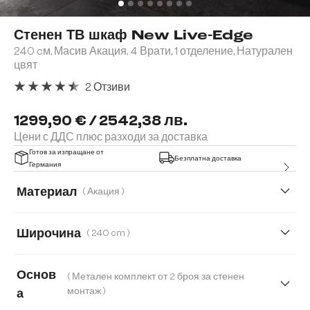
Стенен ТВ шкаф New Live-Edge
240 cм, Масив Акация, 4 Врати, 1 отделение, Натурален
цвят
2 Отзиви
Средна оценка за 4.5 от 5 звезди
1299,90 € / 2542,38 лв.
Цени с ДДС плюс разходи за доставка
Готов за изпращане от
Безплатна доставка
Германия
Материал
( Акация )
Акация
Дъб
Широчина
( 240 cm )
240 cm
145 cm
175 cm
200 cm
Основ
( Метален комплект от 2 броя за стенен
монтаж )
а