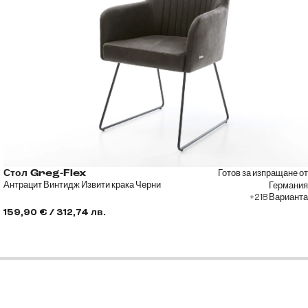
Готов за изпращане от
Стол Greg-Flex
Антрацит Винтидж Извити крака Черни
Германия
+218 Варианта
159,90 € / 312,74 лв.