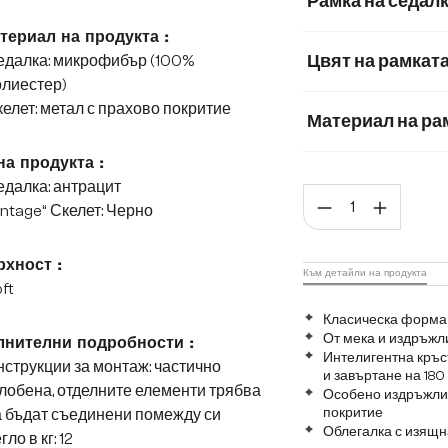
Рамка на седал
Мека плюшена м
териал на продукта :
Цвят на рамкат
едалка: микрофибър (100%
Мек текстилен пла
олиестер)
елет: метал с прахово покритие
Плюш
Материал на ра
Матирана неръж
на продукта :
далка: антрацит
Коли
Графитена неръ
intage“ Скелет: Черно
хност :
Към детайли на продукта
ft
Класическа форма 
От мека и издръж
нителни подробности :
Интелигентна кръс
струкции за монтаж: частично
и завъртане на 180
лобена, отделните елементи трябва
Особено издръжлив
покритие
 бъдат съединени помежду си
Облегалка с изящ
гло в кг: 12