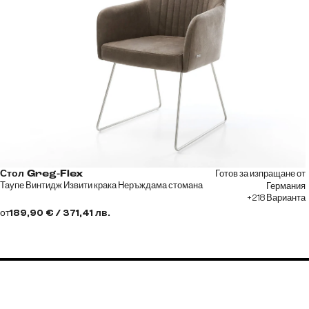
Готов за изпращане от
Стол Greg-Flex
Таупе Винтидж Извити крака Неръждама стомана
Германия
+218 Варианта
от
189,90 € / 371,41 лв.