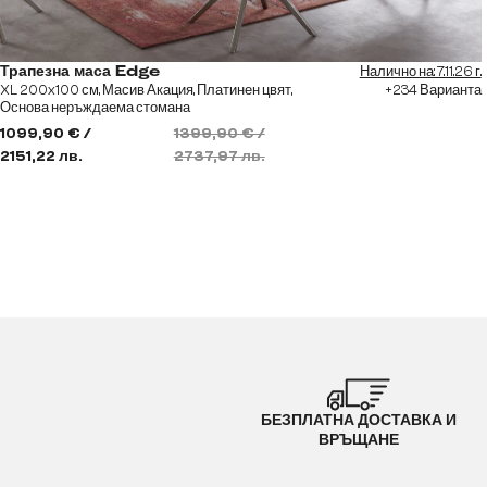
Налично на: 7.11.26 г.
Трапезна маса Edge
XL 200x100 см, Масив Акация, Платинен цвят,
+234 Варианта
Основа неръждаема стомана
1099,90 € /
1399,90 € /
2151,22 лв.
2737,97 лв.
БЕЗПЛАТНА ДОСТАВКА И
ВРЪЩАНЕ