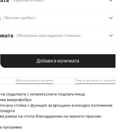
ката
( Куфена основа )
атерия
Мека тъкана материя
Меко букле
а
( Матово сребро )
т с текстура
Микрофибър/букле, микрофибър
мката
( Матирана неръждаема стомана )
даема стомана
чество на продукта: Въведете желаната с
ждаема стомана
Дърво
Метал
Добави в количката
Допълнителните продукти
Повече артикули от серията
на седалката с непрекъсната подлакътница
лива микрофибра
тосана стойка с функция за връщане в изходно положение
 градуса
а рамка на стола благодарение на черното прахово
на прошивка