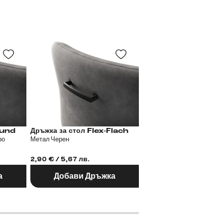
 Flex-Rund
Дръжка за стол Flex-Flach
Дръжка за сто
ро
Метал Черен
Метал Еффект боя Титан
2,90 € / 5,67 лв.
2,90 € / 5,67 лв.
а
Добави Дръжка
Добави Дръж