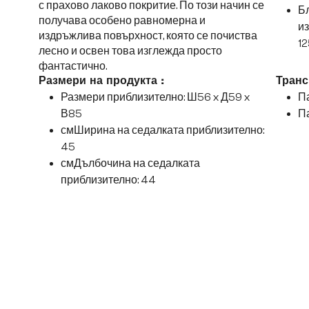
с прахово лаково покритие. По този начин се
Б
получава особено равномерна и
из
издръжлива повърхност, която се почиства
12
лесно и освен това изглежда просто
фантастично.
Размери на продукта :
Транс
Размери приблизително: Ш56 x Д59 x
Па
В85
Па
смШирина на седалката приблизително:
45
смДълбочина на седалката
приблизително: 44