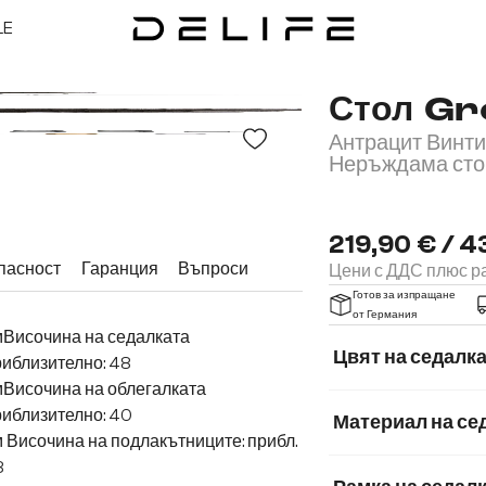
LE
Стол Gr
Антрацит Винти
Неръждама ст
219,90 € / 4
пасност
Гаранция
Въпроси
Цени с ДДС плюс ра
Готов за изпращане
от Германия
мВисочина на седалката
Цвят на седалк
иблизително: 48
мВисочина на облегалката
иблизително: 40
Материал на се
 Височина на подлакътниците: прибл.
Микрофибър
8