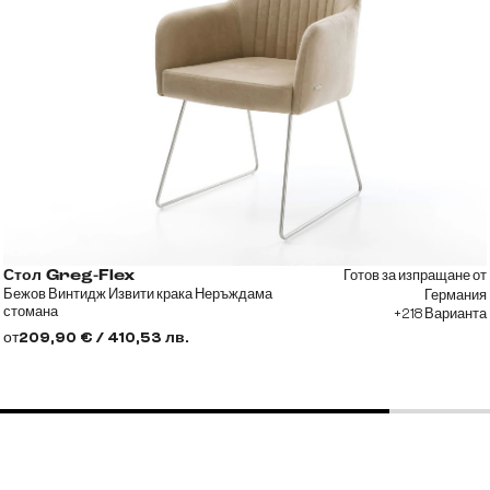
Готов за изпращане от
Стол Greg-Flex
Бежов Винтидж Извити крака Неръждама
Германия
стомана
+218 Варианта
от
209,90 € / 410,53 лв.