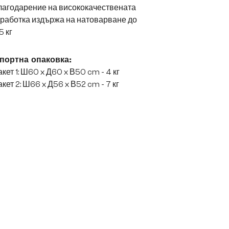
лагодарение на висококачествената
работка издържа на натоварване до
5 кг
портна опаковка:
кет 1: Ш60 x Д60 x В50 cm - 4 кг
кет 2: Ш66 x Д56 x В52 cm - 7 кг