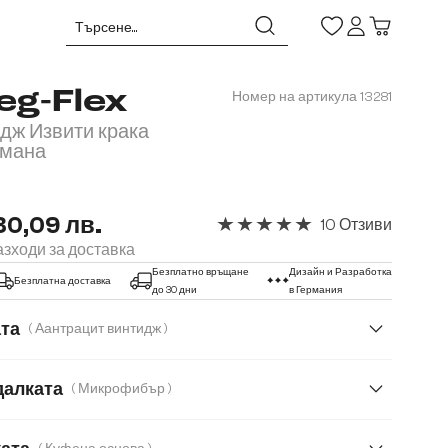
eg-Flex
Номер на артикула
13281
дж Извити крака
омана
30,09 лв.
10 Отзиви
Средна оценка за 5 от 5 звезди
зходи за доставка
Безплатно връщане
Дизайн и Разработка
Безплатна доставка
до 30 дни
в Германия
ата
( Аантрацит винтидж )
далката
( Микрофибър )
Естествена кожа
Корд