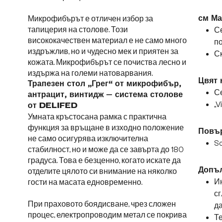
Микрофибърът е отличен избор за
см Ма
тапицерия на столове. Този
С
висококачествен материал е не само много
п
издръжлив, но и чудесно мек и приятен за
Ск
кожата. Микрофибърът се почиства лесно и
издържа на големи натоварвания.
Цвят 
Трапезен стол „Грег“ от микрофибър,
Се
антрацит, винтидж – система столове
„V
от DELIFED
Умната кръстосана рамка с практична
функция за връщане в изходно положение
Повър
не само осигурява изключителна
So
стабилност, но и може да се завърта до 180
градуса. Това е безценно, когато искате да
Допъл
отделите цялото си внимание на няколко
Ин
гости на масата едновременно.
сг
При праховото боядисване, чрез сложен
да
процес, електропроводим метал се покрива
Те