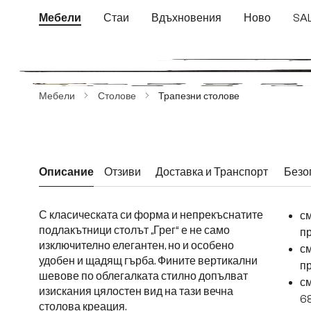
еминете към основното съдържание
Преминете към търсенето
Преминете към основната навигация
Мебели
Стаи
Вдъхновения
Ново
SA
Пропуснете галерия с изображения
Мебели
Столове
Трапезни столове
Описание
Отзиви
Доставка и Транспорт
Безо
С класическата си форма и непрекъснатите
с
подлакътници столът „Грег“ е не само
пр
изключително елегантен, но и особено
с
удобен и щадящ гърба. Фините вертикални
пр
шевове по облегалката стилно допълват
см
изискания цялостен вид на тази вечна
6
столова креация.