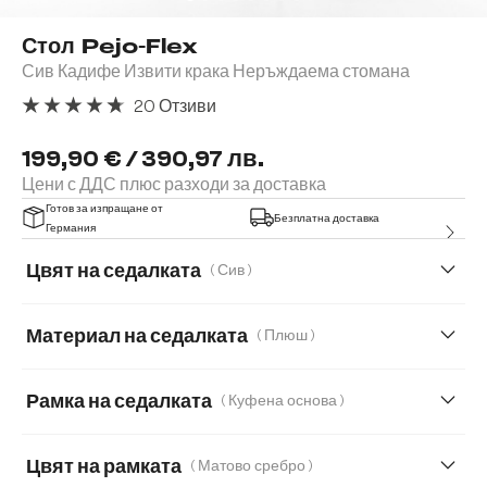
Стол Pejo-Flex
Сив Кадифе Извити крака Неръждаема стомана
20 Отзиви
Средна оценка за 4.85 от 5 звезди
199,90 € / 390,97 лв.
Цени с ДДС плюс разходи за доставка
Готов за изпращане от
Безплатна доставка
Германия
Цвят на седалката
( Сив )
Материал на седалката
( Плюш )
Мек текстилен плат с текстура
Микрофибър
Рамка на седалката
( Куфена основа )
Плюш
Букле
Естествена кожа
Корд
Цвят на рамката
( Матово сребро )
Мека плюшена материя
Мека тъкана материя