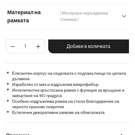
Меко букле
Микрофибър/Букле
Материал на
( Матирана неръждаема
стомана )
рамката
Микрофибър/букле, микрофибър
Плюш
Матирана неръждаема стомана
Шенил
Количество на продукта: Въве
Графитена неръждаема стомана
Дъб
Добави в количката
Дърво
Метал
Елегантен корпус на седалката с подлакътници по цялата
дължина
Изработен от мек и издръжлив микрофибър
Интелигентна кръстосана рамка с функция за връщане и
завъртане на 180 градуса
Особено издръжлива рамка на стола благодарение на
черното прахово покритие
Естетични декоративни шевове на облегалката