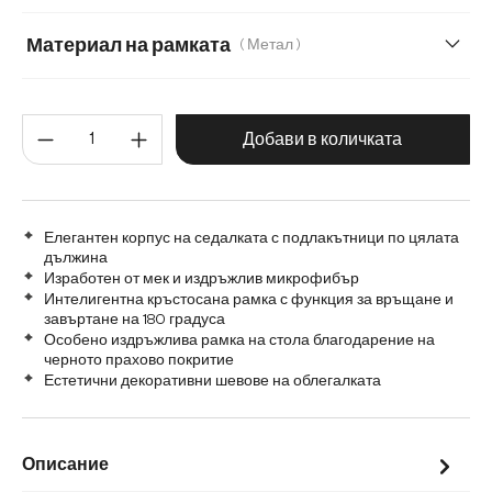
Меко букле
Мек текстилен плат с текстура
Материал на рамката
( Метал )
Микрофибър/Букле
Метал
Графитена неръждаема стомана
Количество на продукта: Въве
Микрофибър/букле, микрофибър
Плюш
Дъб
Дърво
Добави в количката
Шенил
Матирана неръждаема стомана
Елегантен корпус на седалката с подлакътници по цялата
дължина
Изработен от мек и издръжлив микрофибър
Интелигентна кръстосана рамка с функция за връщане и
завъртане на 180 градуса
Особено издръжлива рамка на стола благодарение на
черното прахово покритие
Естетични декоративни шевове на облегалката
Описание