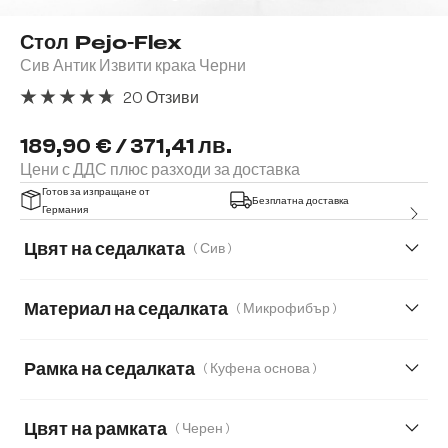
Стол Pejo-Flex
Сив Антик Извити крака Черни
20 Отзиви
Средна оценка за 4.85 от 5 звезди
189,90 € / 371,41 лв.
Цени с ДДС плюс разходи за доставка
Готов за изпращане от
Безплатна доставка
Германия
Цвят на седалката
( Сив )
Материал на седалката
( Микрофибър )
Микрофибър
Плюш
Букле
Рамка на седалката
( Куфена основа )
Естествена кожа
Корд
Цвят на рамката
( Черен )
Мека плюшена материя
Мека тъкана материя