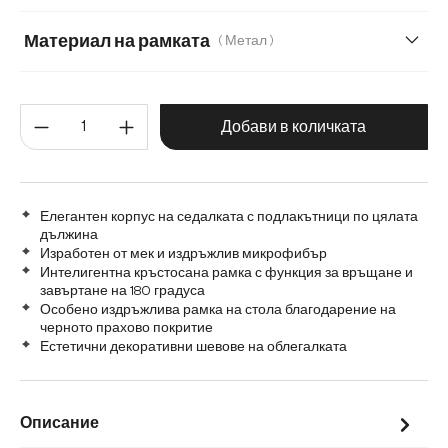
Мек текстилен плат с текстура
Материал на рамката
( Метал )
Микрофибър/Букле
Метал
Графитена неръждаема стомана
Количество на продукта: Въве
Микрофибър/букле, микрофибър
Плюш
Дъб
Дърво
Добави в количката
Плюш
Шенил
Матирана неръждаема стомана
Елегантен корпус на седалката с подлакътници по цялата
дължина
Изработен от мек и издръжлив микрофибър
Интелигентна кръстосана рамка с функция за връщане и
завъртане на 180 градуса
Особено издръжлива рамка на стола благодарение на
черното прахово покритие
Естетични декоративни шевове на облегалката
Описание