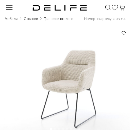
Преминете към основното съдържание
Мебели
Столове
Трапезни столове
Номер на артикула 35034
Пропуснете галерия с изображения