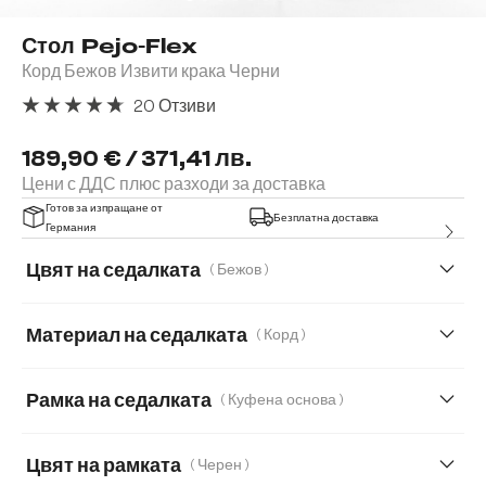
Стол Pejo-Flex
Корд Бежов Извити крака Черни
20 Отзиви
Средна оценка за 4.85 от 5 звезди
189,90 € / 371,41 лв.
Цени с ДДС плюс разходи за доставка
Готов за изпращане от
Безплатна доставка
Германия
Цвят на седалката
( Бежов )
Материал на седалката
( Корд )
Корд
Мека плюшена материя
Рамка на седалката
( Куфена основа )
Мека тъкана материя
Меко букле
Цвят на рамката
( Черен )
Микрофибър
Букле
Естествена кожа