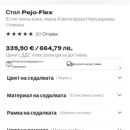
Стол Pejo-Flex
Естествена кожа, черна Извити крака Неръждаема
стомана
20 Отзиви
Средна оценка за 4.85 от 5 звезди
339,90 € / 664,79 лв.
Цени с ДДС плюс разходи за доставка
Готов за изпращане от
Безплатна доставка
Германия
Цвят на седалката
( Черен )
Материал на седалката
( Естествена кожа )
Естествена кожа
Букле
Корд
Рамка на седалката
( Куфена основа )
Мека плюшена материя
Мека тъкана материя