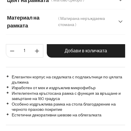
Цвят на рамката
( Матово сребро )
Меко букле
Мек текстилен плат с текстура
Микрофибър
Микрофибър/Букле
Материал на
( Матирана неръждаема
стомана )
рамката
Микрофибър/букле, микрофибър
Плюш
Матирана неръждаема стомана
Плюш
Шенил
Количество на продукта: Въве
Графитена неръждаема стомана
Дъб
Добави в количката
Дърво
Метал
Елегантен корпус на седалката с подлакътници по цялата
дължина
Изработен от мек и издръжлив микрофибър
Интелигентна кръстосана рамка с функция за връщане и
завъртане на 180 градуса
Особено издръжлива рамка на стола благодарение на
черното прахово покритие
Естетични декоративни шевове на облегалката