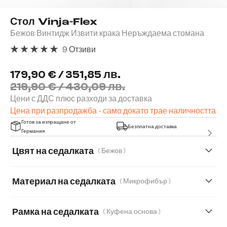
Стол Vinja-Flex
Бежов Винтидж Извити крака Неръждаема стомана
9 Отзиви
Средна оценка за 5 от 5 звезди
179,90 € / 351,85 лв.
219,90 € / 430,09 лв.
Цени с ДДС плюс разходи за доставка
Цена при разпродажба - само докато трае наличността
Готов за изпращане от
Безплатна доставка
Германия
Цвят на седалката
( Бежов )
Материал на седалката
( Микрофибър )
Меко букле
Микрофибър
Рамка на седалката
( Куфена основа )
Мек текстилен плат с текстура