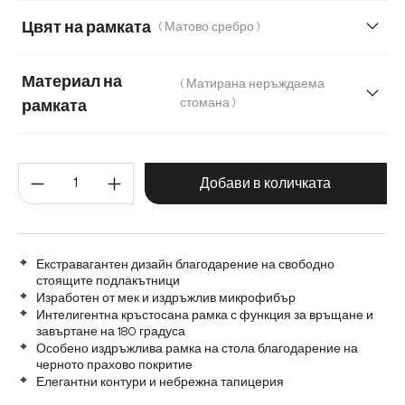
Цвят на рамката
( Матово сребро )
Материал на
( Матирана неръждаема
стомана )
рамката
Матирана неръждаема стомана
Количество на продукта: Въве
Графитена неръждаема стомана
Метал
Добави в количката
Екстравагантен дизайн благодарение на свободно
стоящите подлакътници
Изработен от мек и издръжлив микрофибър
Интелигентна кръстосана рамка с функция за връщане и
завъртане на 180 градуса
Особено издръжлива рамка на стола благодарение на
черното прахово покритие
Елегантни контури и небрежна тапицерия