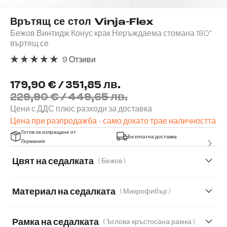
Врътящ се стол Vinja-Flex
Бежов Винтидж Конус крак Неръждаема стомана 180°
въртящ се
9 Отзиви
Средна оценка за 5 от 5 звезди
179,90 € / 351,85 лв.
229,90 € / 449,65 лв.
Цени с ДДС плюс разходи за доставка
Цена при разпродажба - само докато трае наличността
Готов за изпращане от
Безплатна доставка
Германия
Цвят на седалката
( Бежов )
Материал на седалката
( Микрофибър )
Микрофибър
Меко букле
Рамка на седалката
( Ъглова кръстосана рамка )