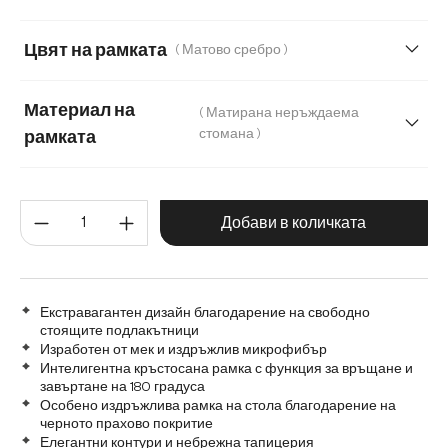
Мек текстилен плат с текстура
Цвят на рамката
( Матово сребро )
Материал на
( Матирана неръждаема
стомана )
рамката
Матирана неръждаема стомана
Количество на продукта: Въве
Графитена неръждаема стомана
Метал
Добави в количката
Екстравагантен дизайн благодарение на свободно
стоящите подлакътници
Изработен от мек и издръжлив микрофибър
Интелигентна кръстосана рамка с функция за връщане и
завъртане на 180 градуса
Особено издръжлива рамка на стола благодарение на
черното прахово покритие
Елегантни контури и небрежна тапицерия