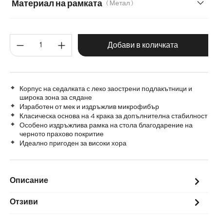
Материал на рамката
( Метал )
Метал
Графитена неръждаема стомана
Количество на продукта: Въве
Дърво
Матирана неръждаема стомана
Добави в количката
Корпус на седалката с леко заострени подлакътници и
широка зона за сядане
Изработен от мек и издръжлив микрофибър
Класическа основа на 4 крака за допълнителна стабилност
Особено издръжлива рамка на стола благодарение на
черното прахово покритие
Идеално пригоден за високи хора
Описание
Отзиви