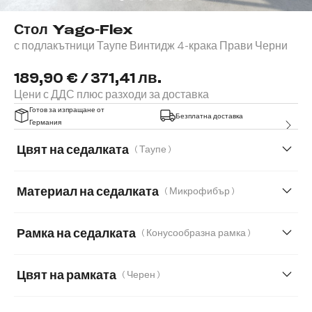
Стол Yago-Flex
с подлакътници Таупе Винтидж 4-крака Прави Черни
189,90 € / 371,41 лв.
Цени с ДДС плюс разходи за доставка
Готов за изпращане от
Безплатна доставка
Германия
Цвят на седалката
( Таупе )
Материал на седалката
( Микрофибър )
Микрофибър
Букле
Естествена кожа
Рамка на седалката
( Конусообразна рамка )
Мека плюшена материя
Мека тъкана материя
Цвят на рамката
( Черен )
Меко букле
Мек текстилен плат с текстура
Микрофибър/Букле
Плюш
Шенил