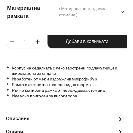
Микрофибър/Букле
Плюш
Шенил
Материал на
( Матирана неръждаема
стомана )
рамката
Матирана неръждаема стомана
Количество на продукта: Въве
Графитена неръждаема стомана
Дърво
Добави в количката
Метал
Корпус на седалката с леко заострени подлакътници и
широка зона за сядане
Изработен от мек и издръжлив микрофибър
Рамка с дискретна трапецовидна форма
Ръчно матирана рамка от неръждаема стомана
Идеално пригоден за високи хора
Описание
Отзиви