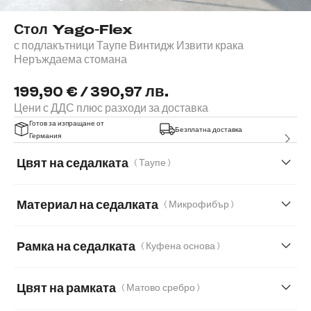
Стол Yago-Flex
с подлакътници Таупе Винтидж Извити крака
Неръждаема стомана
199,90 € / 390,97 лв.
Цени с ДДС плюс разходи за доставка
Готов за изпращане от
Безплатна доставка
Германия
Цвят на седалката
( Таупе )
Материал на седалката
( Микрофибър )
Микрофибър
Букле
Естествена кожа
Рамка на седалката
( Куфена основа )
Мека плюшена материя
Мека тъкана материя
Цвят на рамката
( Матово сребро )
Меко букле
Мек текстилен плат с текстура