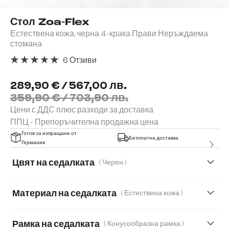
Стол Zoa-Flex
Естествена кожа, черна 4-крака Прави Неръждаема
стомана
6 Отзиви
Средна оценка за 5 от 5 звезди
289,90 € / 567,00 лв.
359,90 € / 703,90 лв.
Цени с ДДС плюс разходи за доставка
ППЦ - Препоръчителна продажна цена
Готов за изпращане от
Безплатна доставка
Германия
Цвят на седалката
( Черен )
Материал на седалката
( Естествена кожа )
Естествена кожа
Естествена кожа/Шенил
Рамка на седалката
( Конусообразна рамка )