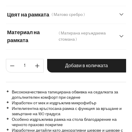
Корд
Мека плюшена материя
Цвят на рамката
( Матово сребро )
Мека тъкана материя
Меко букле
Мек текстилен плат с текстура
Микрофибър
Материал на
( Матирана неръждаема
стомана )
рамката
Микрофибър/Букле
Плюш
Матирана неръждаема стомана
Количество на продукта: Въве
Графитена неръждаема стомана
Дърво
Добави в количката
Метал
Висококачествена тапицирана обвивка на седалката за
допълнителен комфорт при седене
Изработен от мек и издръжлив микрофибър
Интелигентна кръстосана рамка с функция за връщане и
завъртане на 180 градуса
Особено издръжлива рамка на стола благодарение на
черното прахово покритие
Изработени детайли като декоративни шевове и шевове с