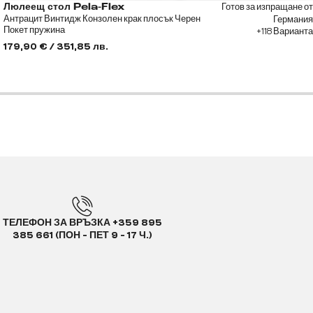
Готов за изпращане от
Люлеещ стол Pela-Flex
Антрацит Винтидж Конзолен крак плосък Черен
Германия
Покет пружина
+118 Варианта
179,90 € / 351,85 лв.
ТЕЛЕФОН ЗА ВРЪЗКА +359 895
385 661 (ПОН - ПЕТ 9 - 17 Ч.)