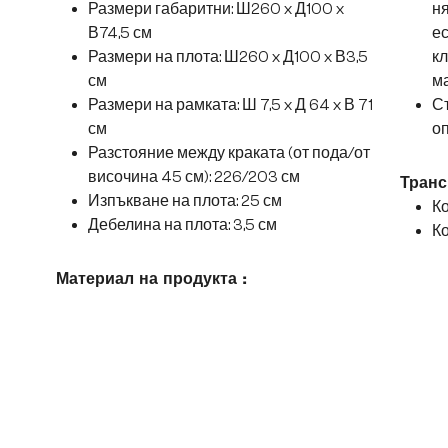
Размери габаритни: Ш260 x Д100 x
ня
В74,5 см
ес
Размери на плота: Ш260 x Д100 x В3,5
к
см
ма
Размери на рамката: Ш 7,5 x Д 64 x В 71
Съ
см
оп
Разстояние между краката (от пода/от
височина 45 см): 226/203 см
Транс
Изпъкване на плота: 25 см
Ко
Дебелина на плота: 3,5 см
Ко
Материал на продукта :