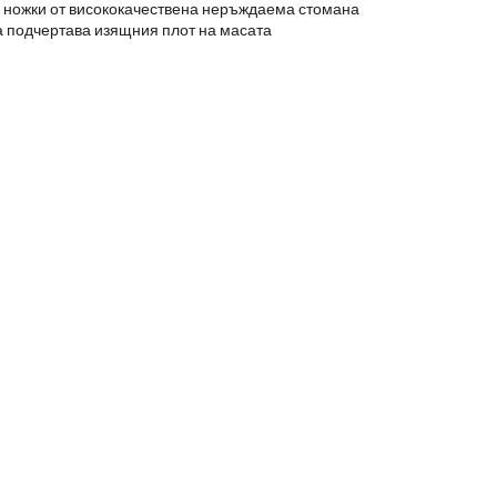
 ножки от висококачествена неръждаема стомана
 подчертава изящния плот на масата