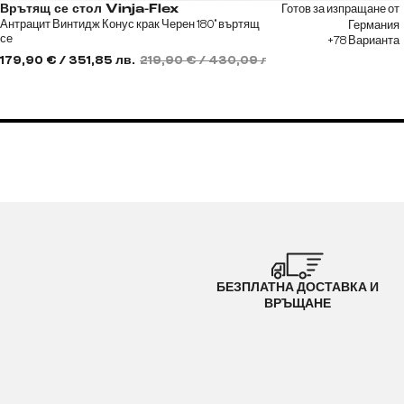
Готов за изпращане от
Врътящ се стол Vinja-Flex
Антрацит Винтидж Конус крак Черен 180° въртящ
Германия
се
+78 Варианта
179,90 € / 351,85 лв.
219,90 € / 430,09 лв.
БЕЗПЛАТНА ДОСТАВКА И
ВРЪЩАНЕ