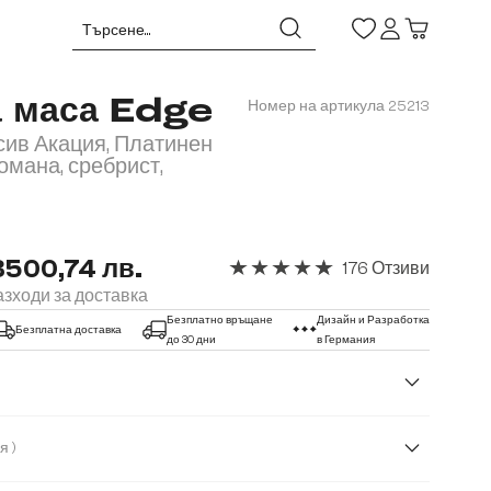
а маса Edge
Номер на артикула
25213
сив Акация, Платинен
омана, сребрист,
3500,74 лв.
176 Отзиви
Средна оценка за 4.91 от 5 звезд
зходи за доставка
Безплатно връщане
Дизайн и Разработка
Безплатна доставка
до 30 дни
в Германия
( Акация )