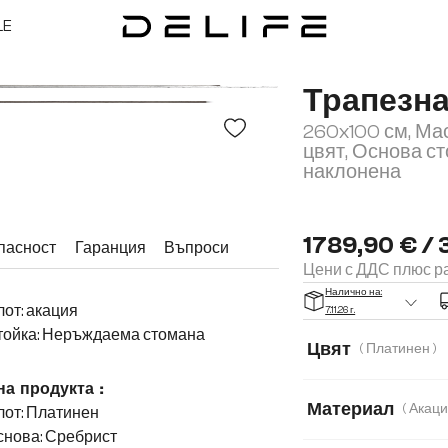
LE
Трапезн
260x100 см, Ма
цвят, Основа ст
наклонена
1789,90 € / 
пасност
Гаранция
Въпроси
Цени с ДДС плюс ра
Налично на:
от: акация
7.11.26 г.
тойка: Неръждаема стомана
Цвят
( Платинен )
на продукта :
Материал
лот: Платинен
снова: Сребрист