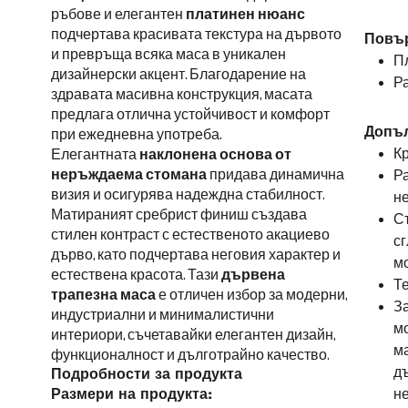
ръбове и елегантен
платинен нюанс
подчертава красивата текстура на дървото
Повър
и превръща всяка маса в уникален
Пл
дизайнерски акцент. Благодарение на
Р
здравата масивна конструкция, масата
предлага отлична устойчивост и комфорт
Допъл
при ежедневна употреба.
Кр
Елегантната
наклонена основа от
неръждаема стомана
придава динамична
Ра
визия и осигурява надеждна стабилност.
н
Матираният сребрист финиш създава
Съ
стилен контраст с естественото акациево
сг
дърво, като подчертава неговия характер и
м
естествена красота. Тази
дървена
Те
трапезна маса
е отличен избор за модерни,
За
индустриални и минималистични
мо
интериори, съчетавайки елегантен дизайн,
ма
функционалност и дълготрайно качество.
д
Подробности за продукта
н
Размери на продукта: