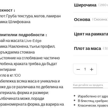
Акация
Дъб
Широчина
хност :
260 cm
140 
от: Груба текстура, матов, лакиран
Основа
( 
амка: Шлифована
240 cm
280 
Цвят на рамкат
нителни подробности :
ай на масата: Live-Edge
мка: Наклонена, тънък профил,
Плот за маса
еръждаема стомана
стояние на сглобяване: частично
3,5 cm
2,5 cm
лобена, краката трябва да бъдат
Коли
онтирани
гло в кг: 100
бележка: всяка маса е уникална и
Към детайли на продукта
же да се различава по дебелина на
териала, форма и размери;
Изработено от здр
ълбочината може, поради
В блестящ сребрист
еравномерната форма, да варира на
Класически, право