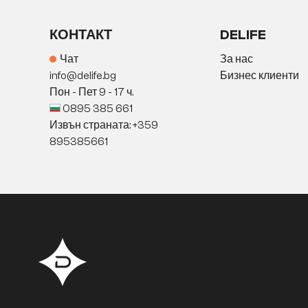
КОНТАКТ
DELIFE
Чат
За нас
info@delife.bg
Бизнес клиенти
Пон - Пет 9 - 17 ч.
0895 385 661
Извън страната: +359
895385661