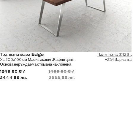
Налично на: 6.11.26 г.
Трапезна маса Edge
XL 200x100 см, Масив акация, Кафяв цвят,
+234 Варианта
Основа неръждаема стомана наклонена
1249,90 € /
1499,90 € /
2444,59 лв.
2933,55 лв.