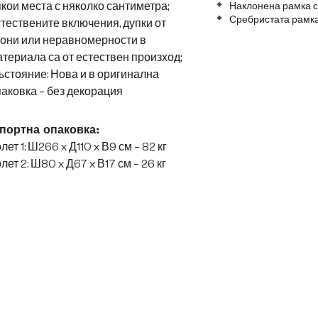
кои места с няколко сантиметра;
Наклонена рамка с
Сребристата рамка
тествените включения, дупки от
лони или неравномерности в
териала са от естествен произход;
стояние: Нова и в оригинална
аковка – без декорация
портна опаковка:
лет 1: Ш266 x Д110 x В9 см – 82 кг
лет 2: Ш80 x Д67 x В17 см – 26 кг