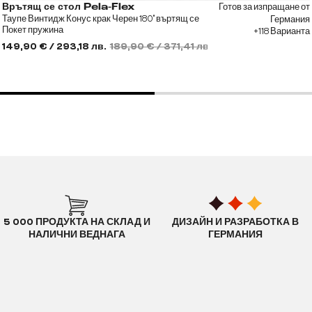
Готов за изпращане от
Врътящ се стол Pela-Flex
Таупе Винтидж Конус крак Черен 180° въртящ се
Германия
Покет пружина
+118 Варианта
149,90 € / 293,18 лв.
189,90 € / 371,41 лв.
5 000 ПРОДУКТА НА СКЛАД И
ДИЗАЙН И РАЗРАБОТКА В
НАЛИЧНИ ВЕДНАГА
ГЕРМАНИЯ