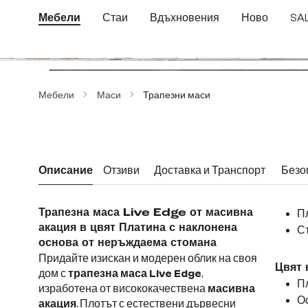
еминете към основното съдържание
Преминете към търсенето
Преминете към основната навигация
Мебели
Стаи
Вдъхновения
Ново
SA
Пропуснете галерия с изображения
Мебели
Маси
Трапезни маси
Описание
Отзиви
Доставка и Транспорт
Безо
Трапезна маса Live Edge от масивна
Пл
акация в цвят Платина с наклонена
С
основа от неръждаема стомана
Придайте изискан и модерен облик на своя
Цвят 
дом с
трапезна маса Live Edge
,
П
изработена от висококачествена
масивна
О
акация
. Плотът с естествени дървесни