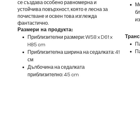
се създава особено равномерна и
Мо
устойчива повърхност, която е лесна за
б
почистване и освен това изглежда
и
фантастично.
Размери на продукта:
Приблизителни размери: W58 x D61 x
Транс
Па
H85 cm
Па
Приблизителна ширина на седалката: 41
см
Дълбочина на седалката
приблизително: 45 cm