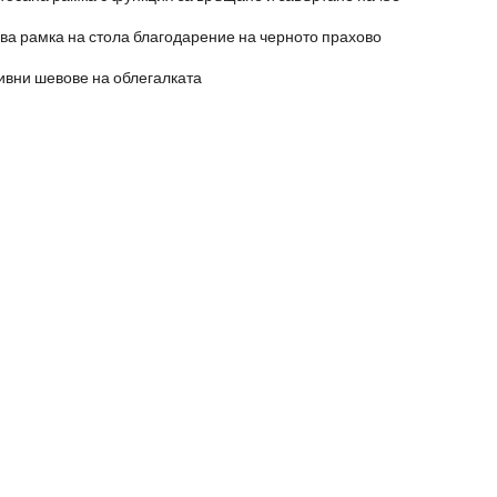
а рамка на стола благодарение на черното прахово
ивни шевове на облегалката