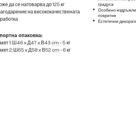
же да се натоварва до 125 кг
градуса
Особено издръжлив
лагодарение на висококачествената
покритие
зработка
Естетични декорат
портна опаковка:
кет 1: Ш46 x Д47 x В43 cm - 5 кг
кет 2: Ш65 x Д58 x В52 cm - 6 кг