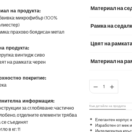
Материал на се
иал на продукта:
бвивка: микрофибър (100%
Корд
Микроф
олиестер)
Рамка на седал
мка: прахово боядисан метал
Мека плюшена м
Цвят на рамкат
Мек текстилен пла
на продукта:
рупка: винтидж сиво
Микрофибър/бук
Материал на ра
ят на рамката: черен
Метал
Графит
хностно покритие:
Коли
ека
Матирана неръж
лнителна информация:
Към детайли на продукта
струкции за сглобяване: частично
лобено, отделните елементи трябва
Елегантен корпус 
 се съединят
Изработен от мек
гло в кг: 11
Интелигентна кръс