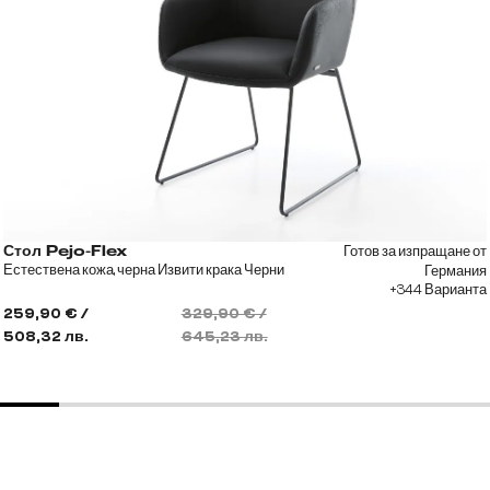
Готов за изпращане от
Стол Pejo-Flex
Естествена кожа, черна Извити крака Черни
Германия
+344 Варианта
259,90 € /
329,90 € /
508,32 лв.
645,23 лв.