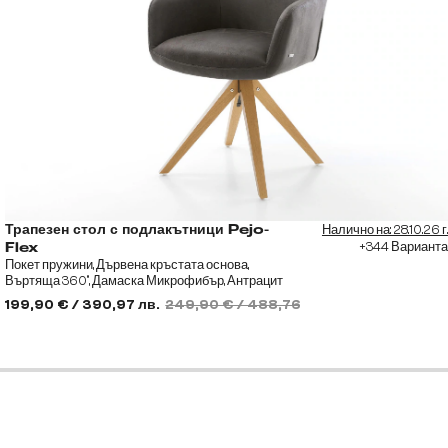
Налично на: 28.10.26 г.
Трапезен стол с подлакътници Pejo-
+344 Варианта
Flex
Покет пружини, Дървена кръстата основа,
Въртяща 360°, Дамаска Микрофибър, Антрацит
Винтидж
199,90 € / 390,97 лв.
249,90 € / 488,76 лв.