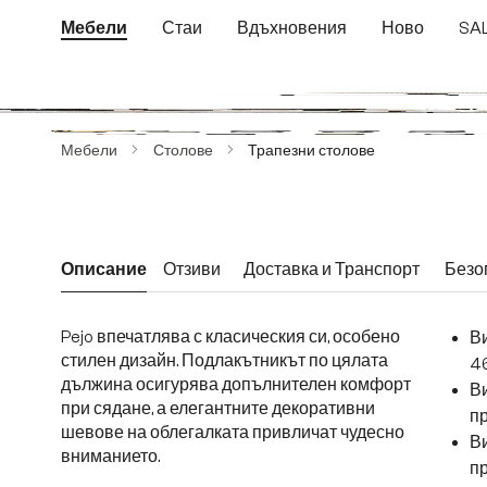
еминете към основното съдържание
Преминете към търсенето
Преминете към основната навигация
Мебели
Стаи
Вдъхновения
Ново
SA
Пропуснете галерия с изображения
Мебели
Столове
Трапезни столове
Описание
Отзиви
Доставка и Транспорт
Безо
Pejo впечатлява с класическия си, особено
Ви
стилен дизайн. Подлакътникът по цялата
4
дължина осигурява допълнителен комфорт
Ви
при сядане, а елегантните декоративни
пр
шевове на облегалката привличат чудесно
В
вниманието.
пр