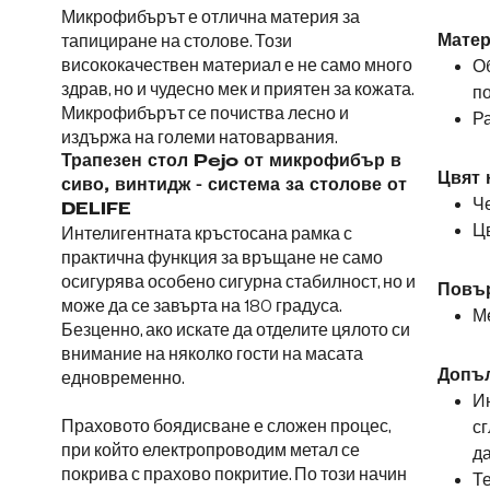
Микрофибърът е отлична материя за
тапициране на столове. Този
Матер
висококачествен материал е не само много
О
здрав, но и чудесно мек и приятен за кожата.
п
Микрофибърът се почиства лесно и
Ра
издържа на големи натоварвания.
Трапезен стол Pejo от микрофибър в
Цвят 
сиво, винтидж - система за столове от
Че
DELIFE
Цв
Интелигентната кръстосана рамка с
практична функция за връщане не само
осигурява особено сигурна стабилност, но и
Повър
може да се завърта на 180 градуса.
М
Безценно, ако искате да отделите цялото си
внимание на няколко гости на масата
Допъ
едновременно.
Ин
Праховото боядисване е сложен процес,
сг
при който електропроводим метал се
да
покрива с прахово покритие. По този начин
Те