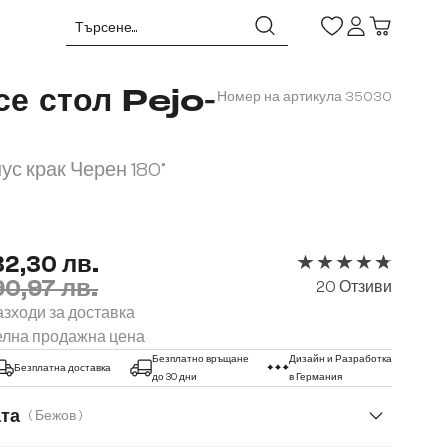
е стол Pejo-
Номер на артикула
35030
ус крак Черен 180°
32,30 лв.
90,97 лв.
Средна оценка за 4.
20 Отзиви
зходи за доставка
елна продажна цена
Безплатно връщане
Дизайн и Разработка
Безплатна доставка
до 30 дни
в Германия
ата
( Бежов )