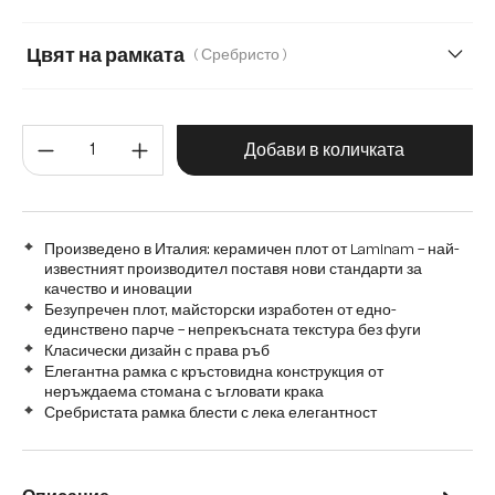
Цвят на рамката
( Сребристо )
Количество на продукта: Въве
Добави в количката
Произведено в Италия: керамичен плот от Laminam – най-
известният производител поставя нови стандарти за
качество и иновации
Безупречен плот, майсторски изработен от едно-
единствено парче – непрекъсната текстура без фуги
Класически дизайн с права ръб
Елегантна рамка с кръстовидна конструкция от
неръждаема стомана с ъгловати крака
Сребристата рамка блести с лека елегантност