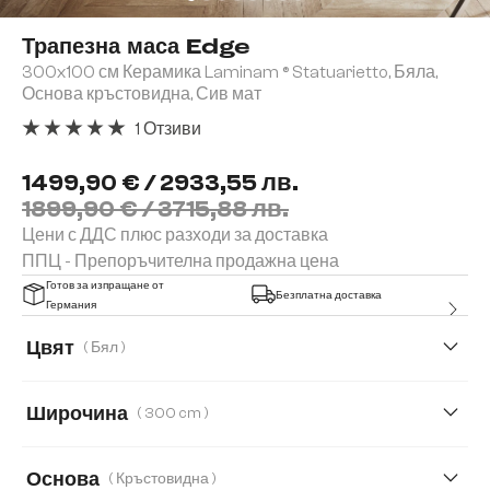
Трапезна маса Edge
300x100 см Керамика Laminam ® Statuarietto, Бяла,
Основа кръстовидна, Сив мат
1 Отзиви
Средна оценка за 5 от 5 звезди
1499,90 € / 2933,55 лв.
1899,90 € / 3715,88 лв.
Цени с ДДС плюс разходи за доставка
ППЦ - Препоръчителна продажна цена
Готов за изпращане от
Безплатна доставка
Германия
Цвят
( Бял )
Широчина
( 300 cm )
200 cm
300 cm
Основа
( Кръстовидна )