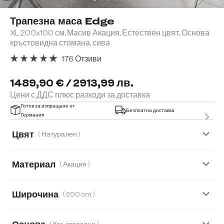
Трапезна маса Edge
XL 200x100 см, Масив Акация, Естествен цвят, Основа
кръстовидна стомана, сива
176 Отзиви
Средна оценка за 4.91 от 5 звезди
1489,90 € / 2913,99 лв.
Цени с ДДС плюс разходи за доставка
Готов за изпращане от
Безплатна доставка
Германия
Цвят
( Натурален )
Материал
( Акация )
Акация
Дъб
Широчина
( 200 cm )
200 cm
260 cm
280 cm
300 cm