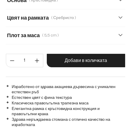
Основа
( Кръстовидна )
140 cm
160 cm
180 cm
220 cm
Цвят на рамката
( Сребристо )
240 cm
Transparent
Плот за маса
( 5,5 cm )
3,5 cm
5,5 cm
2,5 cm
Количество на продукта: Въве
Добави в количката
Изработено от здрава акациева дървесина с уникален
естествен ръб
Естествен цвят с фина текстура
Класическа правоъгълна трапезна маса
Елегантна рамка с кръстовидна конструкция и
правоъгълни крака
Здрава неръждаема стомана с отлично качество на
изработката