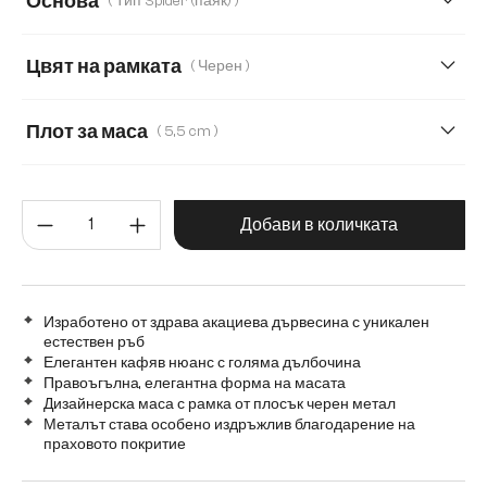
Основа
( Тип Spider (паяк) )
180 cm
200 cm
220 cm
240 cm
Цвят на рамката
( Черен )
280 cm
Transparent
Плот за маса
( 5,5 cm )
5,5 cm
2,5 cm
3,5 cm
Количество на продукта: Въве
Добави в количката
Изработено от здрава акациева дървесина с уникален
естествен ръб
Елегантен кафяв нюанс с голяма дълбочина
Правоъгълна, елегантна форма на масата
Дизайнерска маса с рамка от плосък черен метал
Металът става особено издръжлив благодарение на
праховото покритие