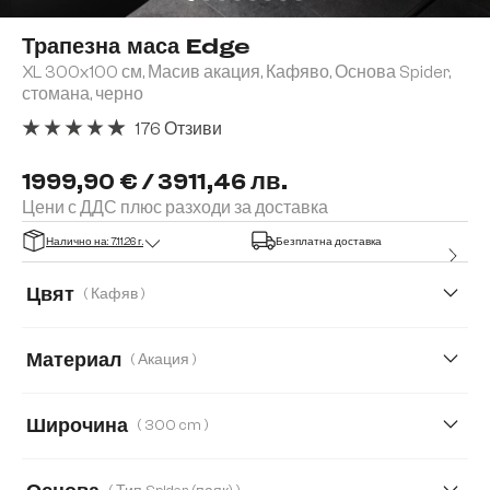
Трапезна маса Edge
XL 300x100 см, Масив акация, Кафяво, Основа Spider,
стомана, черно
176 Отзиви
Средна оценка за 4.91 от 5 звезди
1999,90 € / 3911,46 лв.
Цени с ДДС плюс разходи за доставка
Налично на: 7.11.26 г.
Безплатна доставка
Цвят
( Кафяв )
Материал
( Акация )
Акация
Дъб
Широчина
( 300 cm )
260 cm
300 cm
140 cm
160 cm