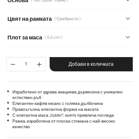
Основа
( Тип Spider (паяк) )
200 cm
220 cm
240 cm
260 cm
Цвят на рамката
( Сребристо )
280 cm
Transparent
Плот за маса
( 5,5 cm )
5,5 cm
2,5 cm
3,5 cm
Количество на продукта: Въве
Добави в количката
Изработено от здрава акациева дървесина с уникален
естествен ръб
Елегантен кафяв нюанс с голяма дълбочина
Правоъгълна, елегантна форма на масата
С елегантна маса „Spider“, която привлича погледа
Рамка, изработена от плоска стомана с най-високо
качество