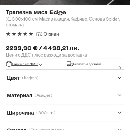
Трапезна маса Edge
XL 300x100 см, Масив акация, Кафяво, Основа Spider,
стомана
176 Отзиви
Средна оценка за 4.91 от 5 звезди
2299,90 € / 4498,21 лв.
Цени с ДДС плюс разходи за доставка
Налично на: 7.11.26 г.
Безплатна доставка
Цвят
( Кафяв )
Материал
( Акация )
Акация
Дъб
Широчина
( 300 cm )
300 cm
140 cm
160 cm
180 cm