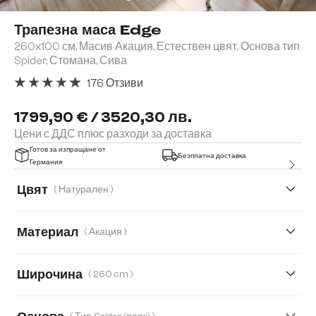
Трапезна маса Edge
260x100 см, Масив Акация, Естествен цвят, Основа тип
Spider, Стомана, Сива
176 Отзиви
Средна оценка за 4.91 от 5 звезди
1799,90 € / 3520,30 лв.
Цени с ДДС плюс разходи за доставка
Готов за изпращане от
Безплатна доставка
Германия
Цвят
( Натурален )
Материал
( Акация )
Акация
Дъб
Широчина
( 260 cm )
240 cm
260 cm
300 cm
140 cm