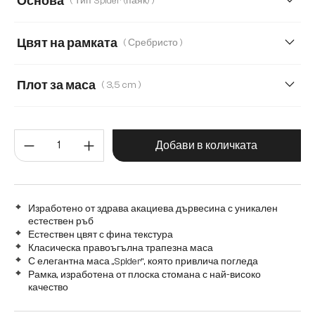
Основа
( Тип Spider (паяк) )
160 cm
180 cm
200 cm
220 cm
Цвят на рамката
( Сребристо )
280 cm
Transparent
Плот за маса
( 3,5 cm )
3,5 cm
5,5 cm
2,5 cm
Количество на продукта: Въве
Добави в количката
Изработено от здрава акациева дървесина с уникален
естествен ръб
Естествен цвят с фина текстура
Класическа правоъгълна трапезна маса
С елегантна маса „Spider“, която привлича погледа
Рамка, изработена от плоска стомана с най-високо
качество